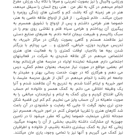
ورزشي واليبال را نيز بصورت تمريني و صرفا با نگاه يک ورزش مفرح
انجام ميدهم. در کل، به نظر من : هنر، روح انسان را سيقل ميدهد،
هنر در هر زمينه اي که باشد، کم و کاستي هاي زندگي روزمره را
جبران ميکند... خانم شورشي : از قبل از ازدواج علاقه خاصي به هنر،
خصوصا هنر طراحي داشتم و پس از ازدواج با تشويق همسرم به
پيگيري آن پرداختم و طراحي سياه قلم و نقاشي روي بوم را در
سبک رئاليسم و طبيعت بيجان ادامه دادم. به هنرهاي صنايع دستي
نيز علاقمند هستم و گاهي بصورت رايگان در مراکز خيريه، به
تدريس مرواريد دوزي، خياطي، گلدوزي و ... مي پردازم. با بزرگتر
شدن بچه ها بالاجبار، اوقات کمتري را به فعاليت هاي هنري
اختصاص ميدهم. در کل علاقه شديدي به شرکت در فعاليتهاي
اجتماعي دارم. هميشه نماينده اولياء در مدرسه هاي فرزندانم بوده
ام. بعضي مواقع در صورت نياز مدرسه، بعنوان معلم کمکي، درس
مي دهم و هرکاري که در جهت خدمت رساني بهتر و مفيدتر به
جامعه ام باشد را انجام ميدهم. در آغاز، از طريق مدرسه مليسا، با
امور خيريه و ايتام آشنا شدم. به تدريج به آن علاقمند شدم و آنرا
يک وظيفه اخلاقي مي دانم. به کمک همسر و خانواده ام حساب
بانکي افتتاح کرديم و براي کمک به ايتام و نيازمندان، مبالغي را به
صورت ماهيانه در آن حساب وايز مي نماييم. کم کم اين قضيه شکل
جدي تري بخود گرفت تا جايي که رضايت و خشنودي در آن باعث
شد کارهاي هنري را تقريبا فراموش کنم. در امور خيريه، همسرم نيز
مجدانه تلاش مينمايد، خصوصا زماني که مقرر ميشود تا در تامين
جهيزيه اي مشارکت داشته باشيم، بخشي از آن را بعهده ميگيرد.
زماني که نياز به کمک بيشتري داشته باشيم، از خانواده و اطرافيان
نيز کمک مي گيريم و آنها نيز با تمامي وجود، ياري مان ميکنند..