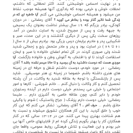
و در نهايت احساس خوشبختي کنند. اکثر لحظاتي که داشتم،
لحظات خوش و خرمي بوده که يادآوري آنها هميشه موجب نشاط
من ميشود و هميشه احساس خوشبختي مي کنم.
آيا خاطره اي که در
آقاي رمضاني : در دوران
زندگي شما تاثير گذار بوده را بخاطر مي آوريد ؟
کودکي، برادر بزرگم که 19 سال بيشتر نداشت بعنوان يک بسيجي
به جبهه رفت و پس از مجروح شدن، به اسارت دشمن در آمد.
روزهاي سخت يکي پس از ديگري گذشتند و در اين مدت، صبر و
شکيبايي پدر و مادرم برايمان درس بزرگي بود. برادرم بيش از 8 سال (
61 تا 69 ) در اسارت بود و پدر و مادر متحمل رنج و زحماتي شديد
شدند ولي صبوري کردند. در کل تمام اعضاي خانواده با صبر و ايمان
استقامت کردند تا او با افتخار، به آغوش وطن و خانواده بازگشت.
آيا
آقاي
موردي هست که دوست داشتيد به آن برسيد و تا حالا ميسر نشده باشد ؟
رمضاني : در مورد خودم، دوست داشتم شغل و حرفه اي در زمينه
هاي هنري داشته باشم. خصوصا در زمينه ي هنر موسيقي.. شايد
پس از بازنشستگي با توجه به علاقه شديد به وکالت، در آن رشته
تحصيل کنم و کار وکالت را دنبال کنم ... خانم شورشي : کارها و امور
اجتماعي را خيلي مي پسندم. خيلي دوست دارم در آينده رستوران
خودم را داير کنم، چون علاقه خاصي به آشپزي دارم ... مليسا
رمضاني: خيلي دوست دارم پزشک ( جراح پلاستيک ) شوم يا وکيلي
حاذق باشم ...
آقاي رمضاني: تشکر مي کنم که اين کار
حرف آخر .. ؟
خوب را خلق کرديد. با اين کار همکاران تشويق ميشوند و نسبت به
هم شناخت بهتري پيدا مي کنند. من در 14-13 سالي که در کنار
همکاران کار يا بهتر بگويم زندگي کرده ام از قابليتهاي خاص آنها بي
خبر بودم و اين فعاليت و تلاش فرهنگي روابط عمومي، واقعا جاي
تقدير دارد که باعث ميشود شناخت ما نسبت به شخصيت و توانايي