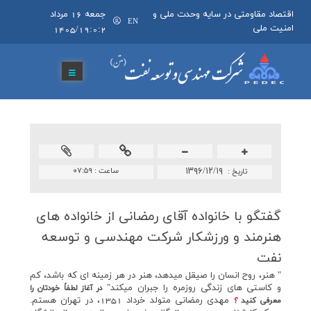
اقتصاد مقاومتی در سایه وحدت ملی و
جمعه 16 مرداد
EN
امنیت ملی
1405/19:0:2
۱۳۹۶/۱۲/۱۹
ساعت :
۰۷:۵۹
تاريخ :
گفتگو با خانواده آقای رمضانی از خانواده های
هنرمند و ورزشكار شركت مهندسی و توسعه
نفت
" هنر، روح انسان را صيقل ميدهد، هنر در هر زمينه اي که باشد، کم
و کاستي هاي زندگي روزمره را جبران ميکند"
در آغاز لطفاً خودتان را
مهدي رمضاني متولد خرداد 1351، در تهران هستم.
معرفي كنيد
؟