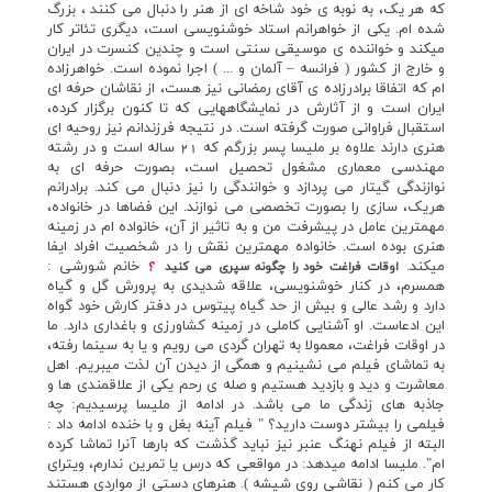
که هر يک، به نوبه ي خود شاخه اي از هنر را دنبال مي کنند ، بزرگ
شده ام. يکي از خواهرانم استاد خوشنويسي است، ديگري تئاتر کار
ميکند و خواننده ي موسيقي سنتي است و چندين کنسرت در ايران
و خارج از کشور ( فرانسه – آلمان و ... ) اجرا نموده است. خواهرزاده
ام که اتفاقا برادرزاده ي آقاي رمضاني نيز هست، از نقاشان حرفه اي
ايران است و از آثارش در نمايشگاههايي که تا کنون برگزار کرده،
استقبال فراواني صورت گرفته است. در نتيجه فرزندانم نيز روحيه اي
هنري دارند علاوه بر مليسا پسر بزرگم که 21 ساله است و در رشته
مهندسي معماري مشغول تحصيل است، بصورت حرفه اي به
نوازندگي گيتار مي پردازد و خوانندگي را نيز دنبال مي کند. برادرانم
هريک، سازي را بصورت تخصصي مي نوازند. اين فضاها در خانواده،
مهمترين عامل در پيشرفت من و به تاثير از آن، خانواده ام در زمينه
هنري بوده است. خانواده مهمترين نقش را در شخصيت افراد ايفا
ميکند.
خانم شورشي :
اوقات فراغت خود را چگونه سپري مي کنيد
؟
همسرم، در کنار خوشنويسي، علاقه شديدي به پرورش گل و گياه
دارد و رشد عالي و بيش از حد گياه پيتوس در دفتر کارش خود گواه
اين ادعاست. او آشنايي کاملي در زمينه کشاورزي و باغداري دارد. ما
در اوقات فراغت، معمولا به تهران گردي مي رويم و يا به سينما رفته،
به تماشاي فيلم مي نشينيم و همگي از ديدن آن لذت ميبريم. اهل
معاشرت و ديد و بازديد هستيم و صله ي رحم يکي از علاقمندي ها و
جاذبه هاي زندگي ما مي باشد. در ادامه از مليسا پرسيديم: چه
فيلمي را بيشتر دوست داريد؟ " فيلم آينه بغل و با خنده ادامه داد :
البته از فيلم نهنگ عنبر نيز نبايد گذشت که بارها آنرا تماشا کرده
ام". مليسا ادامه ميدهد: در مواقعي که درس يا تمرين ندارم، ويتراي
کار مي کنم ( نقاشي روي شيشه ). هنرهاي دستي از مواردي هستند