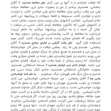
که اوقات فراغتم را با آنها پر مي کنم.
آقاي
اهل مطالعه هستيد
؟
رمضاني: همسرم بيشتر از من و بصورت جدي تري مطالعه ميکند
ولي من وقت زيادي براي مطالعه ندارم ولي خواندن کتاب را دوست
دارم و خواندن کتاب سينوهه و قلعه حيوانات را پيشنهاد مي کنم.
خانم شورشي: خواندن کتابهاي رمان برايم بسيار مسرت بخش است.
از کتابهاي خوبي که تاکنون مطالعه کردم کتاب خسي در ميقات (
جلال آل احمد ) را به ديگران پيشنهاد ميکنم. به خاطر تربيت
فرزندان، به مطالعه ي کتب روانشناسي مي پردازم. درمورد بچه ها
بايد بگويم که فضاي مجازي باعث شده، فيزيک کتاب کمتر مورد
استفاده قرار گيرد.
آقاي
اهل وقت گذراني در فضاي مجازي هستيد
؟
رمضاني : هستم ولي نه زياد.. بعضي اوقات در محل کار. خوشبختانه
در منزل من و همسرم به هيچ عنوان به سراغ موبايل و فضاي مجازي
نمي رويم. دخترم نيز طبق زمانبندي مقرر شده در فضاي مجازي وقت
ميگذراند. اما پسرم بيشتر از بقيه وقت خود را صرف فضاي مجازي
مي نمايد.
مسلما استقلالي هستيم.
طرفدار کدام تيم فوتبال هستيد
؟
بصورت خانوادگي استقلالي هستيم. خدارو شکر برنده دربي هم
شديم و سال ديگر هم قهرمان ليگ ميشويم ..
به نظر شما خوشبختي
آقاي رمضاني : من عميقا احساس خوشبختي مي کنم.
يعني چه
؟
خانواده ي خوب، همسري مهربان و بچه هاي خوب و عشق به آنها،
نهايت خوشبختي است. و بابت اين نعمات، شکر گزار خداوند هستم.
خانم شورشي : روزي که در آن آرامش داشته باشم و در کسب موارد
مورد علاقه، موفق باشم، بهترين روز من است. اگر فرزندانم حتي تا
اين مرحله پيشرفت نمي کردند، بازهم احساس خوشبختي ميکردم.
وجودشان برايم از هر چيز ديگري مهمتر است. تنها چيزي که برايم
مهم است اينست که خودشان از زندگي خود لذت برده و راضي باشند