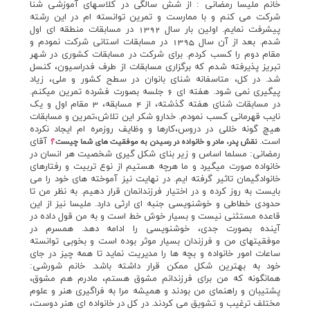
خانم مليسا رمضاني : از شش سالگي در کلاسهاي آموزشي شنا
شرکت مي کنم و با ممارست و تمرين توانسته ام در اين رشته
پيشرفت نمايم. اولين بار سال 1392 در مسابقات منطقه اي اول
شدم. بعد از آن سال 1395 در مسابقات استاني شرکت نمودم و
مقام دوم را کسب کردم. براي شرکت در مسابقات کشوري در شهر
تبريز پذيرفته شدم که برگزاري مسابقات از طرف فدراسيون، کنسل
شد. در کل، متاسفانه شناي بانوان در سطح کشور و ملي، زياد
پيگيري نمي شود. هفته اي 6 جلسه بصورت فشرده تمرين ميکنم.
در مسابقات شناي هفته گذشته، از 4 مسابقه، 3 مقام اول و يک
نايب قهرماني کسب نمودم. خدارو شکر اين تلاش،تمرين و مسابقات
هيچ گونه خللي در دروس،کارها و وظايف روزمره ام ايجاد نکرده
است.
آقاي
نقش پدر، مادر و خانواده در رسيدن به موفقيت هاي شما چيست
؟
رمضاني: مسلما اساس و زير بناي شکل گيري شخصيت هر انسان در
خانواده صورت ميگيرد و ما هرچه هستيم از نوع تربيت و رفتارهاي
خانوادگيمان تاثير گرفته ايم. در نهايت نيز آموخته هاي خود را مي
بايست به روز کرده و در اختيار فرزندانمان قرار دهيم. به نظر من تا
حدودي خطاطي و خوشنويسي جنبه اي ارثي دارد. مليسا نيز از اين
قاعده مستثني نيست و بسيار خوش خط است و به من قول داده در
آينده بصورت جدي، خوشنويسي را ادامه دهد. همسرم در
موفقيتهاي من و فرزندان بسيار موثر بوده است و بخوبي توانسته
ساعات امور خانواده و بچه ها را مديريت نمايد تا همه چيز در جاي
خود به بهترين شکل ممکن قرار داشته باشد. خانم شورشي:
همانگونه که من براي فرزندانم مشوق هستم، مادرم هم مشوق،
پشتيبان و راهنماي من بودند و هميشه مرا به فراگيري هنر و علوم
مختلف ترغيب و تشويق مي کردند. در کل در خانواده اي هنر دوست،