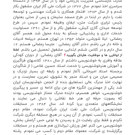
مدرک کارشناسي مديريت بازرگاني خود را در سال 1394 از دانشگاه
سراسري اخذ نمودم. سال 1372 در شرکت ملي گاز ايران مشغول بکار
شدم و از سال 1383 افتخار همکاري با شرکت مهندسي و توسعه
نفت را دارم. در ابتدا در طرح مسجد سليمان و پس از مدتي بعنوان
رئيس ترابري شرکت متن، ايفاي وظيفه نمودم. سپس در طرح
توسعه ميدان گازي کيش، مشغول بکار و از سال 1391 مسئوليت
خدمات اداري و پشتيباني جسکو به بنده محول شد. همسر آقاي
رمضاني: ليلا شورشي، متولد 1352 در تهران هستم. ديپلمه ادبيات
و خانه دار مي باشم. دختر آقاي رمضاني : مليسا رمضاني هستم. 12
سال دارم و در کلاس ششم ابتدايي مشغول تحصيل مي باشم.
لطفا
آقاي رمضاني: از دوران کودکي
از توانايي ها و موفقيت هايتان بگوييد
؟
علاقه وافري به خوشنويسي داشتم. از سال 1380 کلاسهاي فراگيري
و آموزش هنرخوشنويسي را خدمت استاد حسين غلامي ( از شاگردان
برجسته استاد اميرخاني )آغاز نمودم و رابطه اي بسيار نزديک و
صميمي ميان من و استاد منجر به تشويق، تمرين، ممارست و در
نهايت اخذ مدرک عالي نستعليق بنده از انجمن خوشنويسان ايران
شد. يکي از مهمترين انگيزه هاي من براي ادامه ي مسير و پيگيري
خوشنويسي، خواهر همسرم، دارنده مدرک ممتاز خوشنويسي بودند
که بصورت حرفه اي هنر خط نقاشي را دنبال مي نمايند و
نمايشگاههاي متعددي برپا کرده اند. سال 1384 در مسابقات
خوشنويسي شرکت ملي نفت ايران شرکت نموده، مقام دوم
مسابقات را کسب نمودم. از آن پس، در هيچ مسابقه ديگري شرکت
نکردم و فقط براي رضايت دل و رسيدن به نوعي حس آرامش بخش،
خوشنويسي مي کنم. اهل ورزش تيراندازي هم هستم و در مسابقات
برگزارشده ي شرکت، معمولا، مقام دوم را کسب مي نمودم. رشته