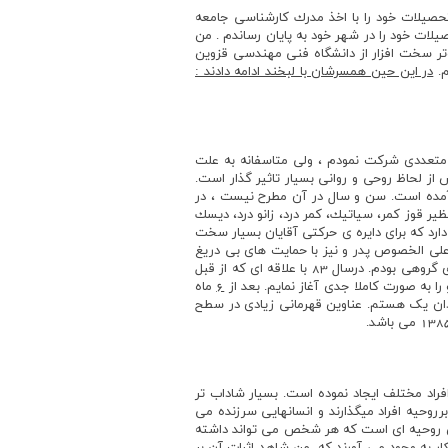
مونا حسن وند هستم متولد سال 1364، در تهران به دنيا آمدم . تحصيلات خود را با اخذ مدرك كارشناسي جامعه
 معرفي مي كند : سال 1364 در شهر ايلام به دنيا آمدم ، تحصيلات خود را در شهر خود به پايان رساندم . من
كه در سال 1391 ازدواج كنيم .سال 1392 در رشته مهندسي كامپيوتر سخت افزار از دانشگاه فني مهندسي قزوين
م.
در اين حين همسرشان با لبخند ادامه دادند :
متعددي شركت نمودم ، ولي متاسفانه به علت
ز لحاظ روحي و رواني بسيار تاثير گذار است.
آمده است. سن و سال در آن مطرح نيست ، در
 قوز كمر،‌ سياتيك، كمر درد،‌ زانو درد، ديسك
دارد كه براي دايره ي حركتي آقايان بسيار سخت
ه علي الخصوص پدر و نيز با حمايت هاي بي دريغ
همسرم موفق به اخذ مدرك مربيگري رشته پيلاتس شدم. آقاي خازنه در جواب اين گونه مي گويد: درگذشته كم وبيش اهل ورزشهاي گروهي بودم. درسال 83 با علاقه اي كه از قبل
 به صورت كاملا جدي آغاز نمايم. بعد از
6
ماه
 دان يک هستم. عناوين قهرماني زيادي در سطح
فراد مختلف ايجاد نموده است. بسيار شاداب تر
رروحيه افراد ميگذارند و انسانهايي سرزنده مي
رين روحيه اي است كه هر شخص مي تواند داشته