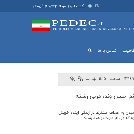
يکشنبه 18 مرداد 1405/14:8:32
EN
PEDEC
.ir
PETROLEUM ENGINEERING & DEVELOPMENT CO
فافيت
تماس با ما
۱۳۹۶/
ساعت :
۱۱:۱۵
نم حسن وند، مربی رشته
رسيدن به اهداف مشترك در زندگي آينده خويش
در نظر دارند خواهند رسيد .......