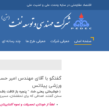
اقتصاد مقاومتی در سایه وحدت ملی و امنیت ملی
صفحه اصلی
معرفي شركت
معرفی طرح ها
چند رسانه اي
گفتگو با آقای مهندس امیر حسین
ورزشی پیلاتس
( خوشبختي يعني خدا،
"
پنجره باز اتاقت باش
سخن گفتند. اهدافي كه براي تحققشان،‌ مسيري بس
لطفاً از خودتان، تحصيلات و نحوه آشناييتان