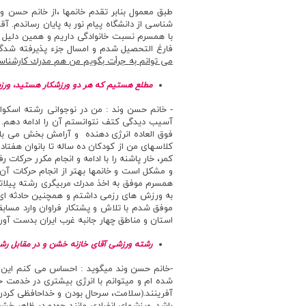
فارغ التحصيل شدم و امسال جزء پذيرفته شدگا
مي توانم به جرأت بگويم من هم مدرك كارشناسي
مطلع هستيم كه هر دو ورزشكار هستيد، ورزش
- خانم حسن وند : من در نوجواني رشته اسكو
آسيب ديدگي كتف نتوانستم آن را ادامه دهم. پ
فوق العاده انرژي دهنده و آرامش بخش مي با
كلاسهاي من از كودكان ده ساله تا بانوان هفتاد
كمر، خار پاشنه را با ادامه و انجام مكرر حركا
و مشكل است و خانمها بهتر از انجام حركات آن ب
به ورزش هاي رزمي داشتم و همچنين حادثه اي كه
موفق شدم با تلاش و پشتكار فراوان وارد مساب
استان و مناطق چهار جانبه غرب ايران بدست آوردم ک
رشته ورزشي آقاي خازنه خشن و در مقابل رش
-خانم حسن وند ميگويد : احساس مي كنم اين ورز
شده ام و ميتوانم با انرژي بيشتري در خدمت خود
آفرينند.(سلامت، سرحال بودن و خداحافظي كردن