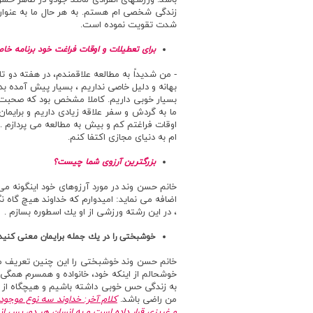
باشد. ورزشهاي انفرادي مانند جودو در ظاهر خشن
زندگي شخصي ام هستم. به هر حال ما به عنوان ز
شدت تقويت نموده است.
براي تعطيلات و اوقات فراغت خود برنامه خاص
- من شديداً به مطالعه علاقمندم، در هفته دو تا
بهانه و دليل خاصي نداريم ، بسيار پيش آمده ب
بسيار خوبي داريم. كاملا مشخص بود كه صحبت از
ما به گردش و سفر علاقه زيادي داريم و برايما
اوقات فراغتم كم و بيش به مطالعه مي پردازم .
ام به دنياي مجازي اكتفا كنم.
بزرگترين آرزوي شما چيست؟
خانم حسن وند در مورد آرزوهاي خود اينگونه مي
اضافه مي نمايد: اميدوارم كه خداوند هيچ گاه ن
، در اين رشته ورزشي از او يك اسطوره بسازم .
خوشبختي را در يك جمله برايمان معني كنيد
خانم حسن وند خوشبختي را اين چنين تعريف م
خوشحالم از اينكه خود، خانواده و همسرم هم
به زندگي حس خوبي داشته باشيم و هيچگاه از خد
من راضي باشد.
كلام آخر: خداوند سه نوع موجود
و غريزي قرار داده است و به انسان هر دو، پس ا