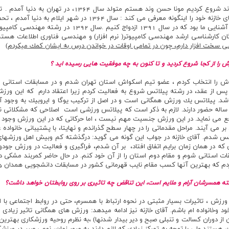
طبق معمول بنابر تقدم خانمها ،‌از خانم حسن وند شروع كرديم 
شناسي از دانشگاه پيام نور به پايان رساندم. آقاي خازنه خود را اينگونه
با همسرم نسبت خانوادگي داريم و همين دليل آشنايي ما بود 
ن كارشناسي ارشد مهندسي كامپيوتر( نرم افزار) و مهندسي فناوري اطلاعات هست
 سخت افزار دارم، چون در تمامي اوقات در خواندن درس به ايشان كمك ميكردم)
 را از كجا شروع كرديد و تا كنون به چه موفقيت هايي رسيده ايد ؟
اش را انتخاب كردم ، عضو تيم اسكواش استان تهران شدم و در مسابقات استاني 
س از عقد، در رشته پيلاتس شروع به فعاليت كردم زيرا اعتقاد دارم كه اين ورزش ا
شد. پيلاتس يك ورزش همگاني است و در اصل از تركيب يوگا و ايروبيك به وجود 
 ساله حضور دارند. لازم به ذكر است كه پيلاتس ورزشي است اصلاحي كه مشكلاتي نظير
ت رفع مي نمايد. در اين ورزش جنسيت مهم نيست ، اما حركاتي كه در اين ورزش وجود 
ر مي آيند. مراحل مقدماتي را در چهار سطح گذراندم و نهايتا، با پشتيباني خانواد
 در همان زمان برايم اتفاق افتاد، بر آن شدم، فراگيري و فعاليت در ورزش جودو را
قات استاني شوم و مقام دوم استان را از آن خود كنم. در حال حاضر کمربند مشکي
ه بهترين آنها كسب مقام نايب قهرماني كشور در مسابقات دانشجويي همدان 1385 مي باشد.
ته همسرشان آرام و ملايم است، اين تناقض چه تاثيري بر روي روابطتان خواهد داشت؟
ش ، تاثيرات بسيار مثبتي در نحوه ارتباط با همسرم، حتي در روابط اجتماعي با ا
 وخانواده ام باشم. آقاي خازنه نيز ادامه ميدهد: ورزش هاي همگاني تاثير زيادي ب
 از دوران كسالت و تنبلي صبح و دير بيدار شدنها) ،‌به نظرم روحيه ورزشكاري بهت