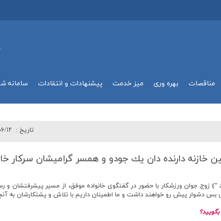
.
مناقصات
بهره وري
میز خدمت
پیشنهادات و انتقادات
سامانه ش
تاريخ :
۰۶/۱۲
 خازنه دارنده دان یك جودو و همسر گرامیشان سركار خا
د
"
)
زوج جوان ورزشكار با حضور در گفتگوي خانواده موفق، از مسير پيشرفتشان و 
 دشوار پيش رو خواهند داشت و ما اطمينان داريم با تلاش و پشتكارشان به آنچه كه 
 بگوييد؟