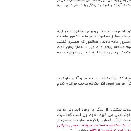
كار به وجود مي آورند كه من شاهد اثرات آن بر
ه آينده و اميد به زندگي را در هر دوي ما به
هر دو عاشق سفر هستيم و براي مسافرت احتياج به
ايم ،خصوصاً از مسافرت هاي جنوب كشور خاطرات
مسرور ادامه دادند : همانطور كه همسرم گفتند
ولا مشغله زيادي دارم ولي در همان زمان اندك
دارم حتي براي اطلاع از حال و احوال خانواده
چه كه خواسته ام، رسيده ام و آقاي خازنه نيز
لاش خواهم نمود، اگر انشالله صاحب فرزندي شوم
 بيشتري از زندگي به وجود آيد. ولي در كل
ف خوشبختي مي گويد : مهم اين است كه نسبت
يت از آن؛ فضايي را فراهم نمايم تا همسرم از
سات را عطا نموده است،در حيوانات خويي حيواني
ني خدا
"
پنجره ي باز اتاقت
باشد . . .
"