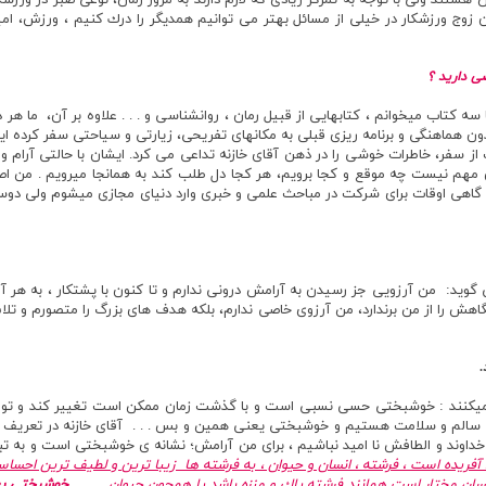
 هستند ولي با توجه به تمركز زيادي كه لازم دارند به مرور زمان، نوعي صبر در ورزش
وج ورزشكار در خيلي از مسائل بهتر مي توانيم همديگر را درك كنيم ، ورزش، اميد ب
ي داريد ؟
 سه كتاب ميخوانم ، كتابهايي از قبيل رمان ، روانشناسي و . . . علاوه بر آن، ما 
دون هماهنگي و برنامه ريزي قبلي به مكانهاي تفريحي، زيارتي و سياحتي سفر كرده 
 سفر، خاطرات خوشي را در ذهن آقاي خازنه تداعي مي كرد. ايشان ‌با حالتي آرام و 
ن مهم نيست چه موقع و كجا برويم، هر كجا دل طلب كند به همانجا ميرويم . من اص
 گاهي اوقات براي شركت در مباحث علمي و خبري وارد دنياي مجازي ميشوم ولي دوست ن
 گويد: من آرزويي جز رسيدن به آرامش دروني ندارم و تا كنون با پشتکار ، به هر آن
گاهش را از من برندارد، من آرزوي خاصي ندارم،‌ بلكه هدف هاي بزرگ را متصورم و ت
.
يكنند : خوشبختي حسي نسبي است و با گذشت زمان ممكن است تغيير كند و توقعات
گي سالم و سلامت هستيم و خوشبختي يعني همين و بس . . . آقاي خازنه در تعري
اوند و الطافش نا اميد نباشيم ، براي من آرامش؛ نشانه ي خوشبختي است و به تبع
 آفريده است ، فرشته ، انسان و حيوان ، به فرشته ها زيبا ترين و لطيف ترين احسا
نسان مختار است همانند فرشته پاك و منزه باشد يا همچون حيوان . . .
خوشبختي يع