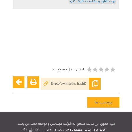
جهت دانلود و مشاهده، کليک کنيد
امتیاز
:
۰
|
مجموع
:
۰
Https://www.pedec.ir/s/hR
برچسب ها
کليه حقوق اين سايت متعلق به شرکت مهندسی و توسعه نفت می باشد.
آخرین بروز رسانی صفحه : 1405/04/29 11:26