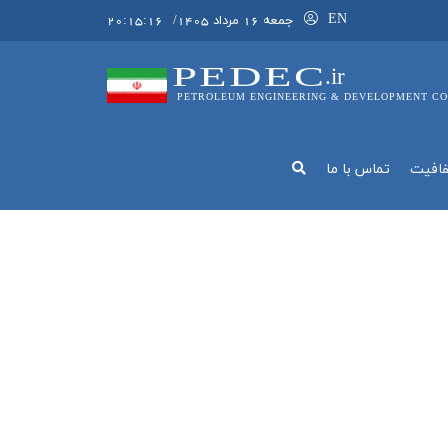
EN
جمعه 16 مرداد 1405
/
20:15:17
PEDEC
.ir
PETROLEUM ENGINEERING & DEVELOPMENT CO
فافيت
تماس با ما