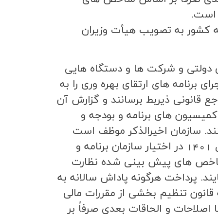
 است.
جه كشور به تصويب هيأت وزيران
 سال 1401 كل كشور: كليه شركت هاي دولتي و شركت ها و دستگاه هايي
اي برنامه هاي ارتقاي بهره وري را به
 قانوني ذيربط برسانند و گزارش آن
بهره وري و كميسيون هاي برنامه و بودجه و
ل و چهارم (44) قانون اساسي ارايه كنند. سازمان اخيرالذكر موظف است
گزارش ارزيابي وضعيت بهره وري سال 1400 شركت هاي دولتي را تا پايان شهريور ماه سال 1401 در اختيار سازمان برنامه و
و شاخص هاي پيش بيني شده نظارت
يند. پرداخت هرگونه پاداش سالانه به
ده (84) قانون الحاق برخي مواد به قانون تنظيم بخشي از مقررات مالي
(2) و ماده (241) لايحه قانوني اصلاح قسمتي از قانون تجارت مصوب 24/12/1347 با اصلاحات و الحاقات بعدي صرفاً بر