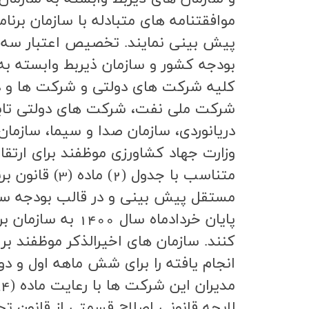
موافقتنامه هاي متبادله با سازمان برنام
پيش بيني نمايند. تخصيص اعتبار سه ما
بودجه كشور و سازمان ذيربط وابسته به
كليه شركت هاي دولتي و شركت ها و دست
شركت ملي نفت، شركت هاي دولتي تابعه
دريانوردي، سازمان صدا و سيما، سازما
وزارت جهاد كشاورزي موظفند براي ارتق
متناسب با جد
مستقل پيش بيني و در قالب بودجه سالا
پايان خردادماه 
كنند. سازمان هاي اخيرالذكر موظفند 
انجام يافته را براي شش ماهه اول و دو