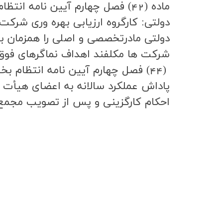
ماده (42) فصل چهارم آیین نام
دولتی: كارگروه ارزيابي بهره وري شر
شركت ها مكلفند اهداف نماگرهاي فوق ال
(44) فصل چهارم آیین نامه انتظام
پاداش عملكرد سالانه به اعضاي هيأت م
احكام كارگزيني و پس از تصويب مجمع، 