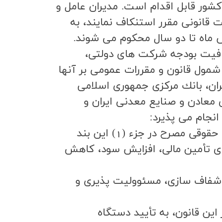
كشور قابل اقدام است. مديران عامل و
 قانوني مقرر استنكاف نمايند، به
ختار و ارتقاي شفافيت بودجه شركت هاي دولتي،
مول قانون و مقررات عمومي بر آنها
ان، بانك مركزي جمهوري اسلامي
 معادن و صنايع معدني ايران و
نجام مي پذيرد:
مجامع عمومي مكلفند به همراه تصويب بودجه، برنامه و فعاليت شركت و يا ساير اشخاص حقوقي مصرح در جزء (1) اين بند
اي تأمين مالي، افزايش سود، كاهش
خدمات عمومي، شفاف سازي، مسئووليت پذيري و
اين قانون، به تأييد دستگاه