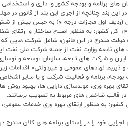
ان هاي برنامه و بودجه كشور و اداري و استخدامي 
ين بند چنانچه از اجراي اين بند از قانون در مهلت
تبصره (2) بند (د) قانون بودجه سال 1402 کل کشور: به منظور اصلاح سا
 دولت مندرج در اين قانون، شامل شركت هايي كه ش
هاي تابعه وزارت نفت از جمله شركت ملي نفت اير
ايران و شركت هاي تابعه، سازمان توسعه و نوسازي
ذيربط نهادهاي عمومي و غيردولتي» اقدامات زير ا
قاي بهره وري، مولدسازي دارايي ها، بهبود روش ه
ا در قالب شاخص هاي مربوط به تصويب برسانند.
ه (19) قانون بودجه سال 1402 کل کشور: به منظور ارتقاي بهره وري 
جرايي خود را در راستاي برنامه هاي كلان مندرج در 