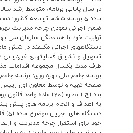
در سال پاياني برنامه، متوسط رشد سالانه 2.8 درصد شاخص بهرهوري كل عوامل توليد در نظر گرفته شد
ماده 5 برنامه ششم توسعه کشور: د
ضمن اجرائي نمودن چرخه مديريت بهرهو
توليت خود با هماهنگي سازمان ملي بهرهو
دستگاههاي اجرائي مكلفند در شش ماه نخ
تسهيل و تشويق فعاليتهاي غيردولتي در 
ظرف مدت يكسال مجموعه اقدامات مذكو
صفحه تهيه و توسط معاون اول رييس جم
به اهداف و انجام برنامه هاي پيش بيني شده در موارد (3) و (5
خود براي استقرار چرخه مديريت و ارتقا
و سازمان هاي ذيربط وابسته به سازمان 