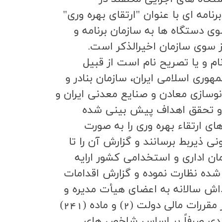
رنامه اي با عنوان "ارتقاي بهره وري"
ي دستگاه ها به سازمان برنامه و
ز سوي سازمان اخيرالذكر است.
م و يا تصريح نام است از قبيل
ري اسلامي ايران، سازمان بنادر و
نوسازي معادن و صنايع معدني ايران و
يد و تحقق اهداف پيش بيني شده
ي برنامه هاي ارتقاء بهره وري را به صورت
 ذيربط برسانند و گزارش آن را تا
ه به سازمان اداري و استخدامي كشور ارايه
شده نظارت نموده و گزارش اقدامات
اداش سالانه به اعضاي هيأت مديره و
مديران اين شركت ها با رعايت ماده (84) قانون الحاق برخي مواد به قانون تنظيم بخشي از مقررات مالي دولت (2) و ماده (241)
24/12/13 با اصلاحات و الحاقات بعدي صرفاً بر اساس شاخص هاي