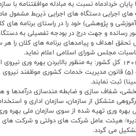
پايان خردادماه نسبت به مبادله موافقتنامه با سازم
شي و پژوهشي) خود را در راستاي برنامه هاي كلان 
شور رسانده و جهت درج در بودجه تفصيلي به دستگاه ه
ق اهداف و پيامدهاي برنامه هاي كلان را هر سه م
اسبات مجلس شوراي اسلامي اعلام نمايد.
بند (ج) تبصره (20) قانون بودجه سال 1402 کل کشور: به منظور بالابردن
دولت دستگاه هاي اجرايي مشمول ماده (5) قانون مديريت خدمات كشور
ينا) ثبت نمايند.
نتظام بخشی، شفاف سازی و ضابطه مندسازی درآمدها و
رگروهي متشكل از سازمان، سازمان اداري و استخدام
ابي بهره وري تهيه شده از سوي سازمان ملي بهره و
ه/ هيئت عامل شركت هاي دولتي و شركت هاي تابعه
تشكيل مي گردد.