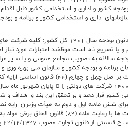
 بودجه كشور و اداري و استخدامي كشور قابل اقدام
سازمانهاي اداري و استخدامي كشور و برنامه و بود
جزء (2) بند (و) تبصره (18) ماده واحد قانون بودجه
و يا تصريح نام است موظفند اعتبارات مورد نياز اجر
ه سالانه به تصويب مجامع عمومي و يا ساير مراجع
ن خرداد ماه سال 1401 به سازمان برنامه و بودجه كشور و سازمان ملي 
محاسبات و جهش و رونق توليد و نظارت بر اصل چه
مي كشور قرار دهد و بر تحقق اين بند و اهداف 
 براي شش ماهه اول و دوم به هيأت وزيران ارايه نما
اعضاي هيأت مديره و مديران ايت شركت ها با رعايت ما
دولت 