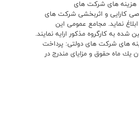
ا و هزینه های شرکت های
اصي كارايي و اثربخشي شركت هاي
ودجه سال 1403 به شركت هاي دولتي ابلاغ نمايد. مجامع عمومي اين
شده به كارگروه مذكور ارايه نمايند.
زینه های شرکت های دولتی: پرداخت
 يك ماه حقوق و مزاياي مندرج در