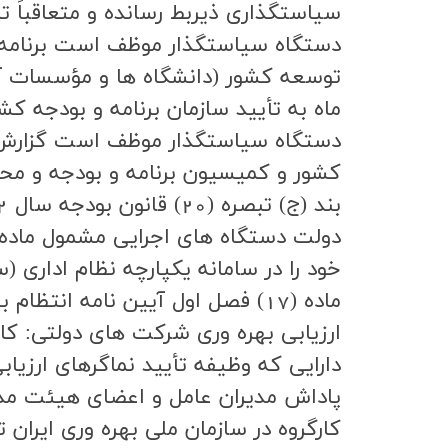
سياستگذاري ذيربط رسانده و متعاقباً تا 
توسعه كشور (دانشگاه ها و مؤسسات آموز
ماه به تأييد سازمان برنامه و بودجه ك
دستگاه سياستگذار موظف است گزارش تحق
كشور و كميسيون برنامه و بودجه و مح
خود را در سامانه يكپارچه نظام اداري (س
ماده (17) فصل اول آیین نامه ا
ارزيابي بهره وري شركت هاي دولتي: كا
دارايي كه وظيفه تأييد نماگرهاي ارزي
پاداش مديران عامل و اعضاي هيئت مدير
كارگروه در سازمان ملي بهره وري ايران 