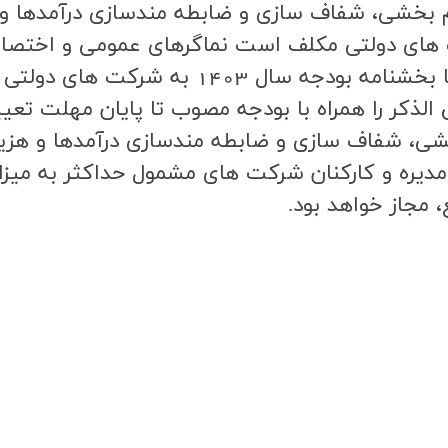
ه انتظام بخشی، شفاف سازی و ضابطه مندسازی درآمده
كت هاي دولتي مكلف است نماگرهاي عمومي و اختص
دولتي مادرتخصصي و اصلي را همزمان با بخشنامه ب
ذكر را همراه با بودجه مصوب تا پايان مهلت تعيين 
 بخشی، شفاف سازی و ضابطه مندسازی درآمدها و ه
ديره و كاركنان شركت هاي مشمول حداكثر به ميزان
مجاز خواهد بود.