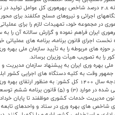
ه است.
ستگاههاي اجرائي و نيروهاي مسلح مکلفند براي محور 
ري در مجموعه خود، تمهيدات لازم را براي عمليات
ري ايران فراهم نموده و گزارش سالانه آن را به سازم
ست اجراي قانون برنامه، برنامه هاي عملياتي خود 
حوزه هاي مربوطه را به تأييد سازمان ملي بهره وري
ر را به تصويب هيأت وزيران برساند.
هور وقت به كليه دستگاه هاي اجرايي كشور ابلاغ
بند (ج )تبصره (20) ماده واحد قانون بودجه سال 1400 کل کشور
) قانون برنامه ششم توسعه:
ي شاخص هاي بهره وري در ستاد و واحدهاي تابعه خو
اداري و استخدامي كشور ارايه و يا تكميل كنند. دس