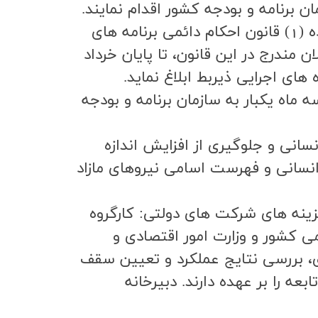
ان برنامه و بودجه كشور اقدام نمايند.
دستگاه سياستگذار موظف است برنامه هاي اجرايي دستگاه هاي اجرايي ذيربط مشمول ماده (1) قانون احكام دائمي برنامه هاي
مندرج در اين قانون، تا پايان خرداد
اي اجرايي ذيربط ابلاغ نمايد.
اه يكبار به سازمان برنامه و بودجه
 بهره وري نيروي انساني و جلوگيري از افزايش اندازه
ي موظفند نيروي انساني و فهرست اسامي نيروهاي مازاد
 هزینه های شرکت های دولتی: كارگروه
ي كشور و وزارت امور اقتصادي و
ري، بررسي نتايج عملكرد و تعيين سقف
 را بر عهده دارند. دبيرخانه