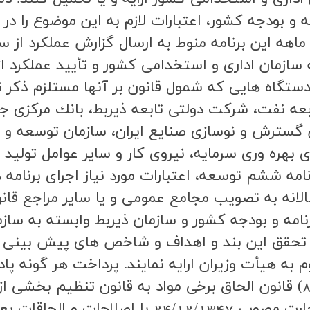
ه و بودجه كشور، اعتبارات لازم به اين موضوع را در ب
هه اين برنامه منوط به ارسال گزارش عملكرد از سو
 سازمان اداري و استخدامي كشور و تأييد عملكرد ا
گاه هايي كه شمول قانون بر آنها مستلزم ذكر نا
 نفت، شركت دولتي تابعه ذيربط، بانك مركزي جمهو
ن گسترش و نوسازي صنايع ايران، سازمان توسعه و 
اي بهره وري سرمايه، نيروي كار و ساير عوامل تول
ول (2) ماده (3) قانون برنامه ششم توسعه، اعتبارات مورد نياز اجرا
نه به تصويب مجامع عمومي و يا ساير مراجع قانوني
سال 1400 به سازمان برنامه و بودجه كشور و سازمان ذيربط وابست
بر تحقق اين بند و اهداف و شاخص هاي پيش بيني 
م به هيأت وزيران ارايه نمايند. پرداخت هر گونه پ
لايحه قانوني اصلاح قسمتي از قانون تجارت مصوب 47