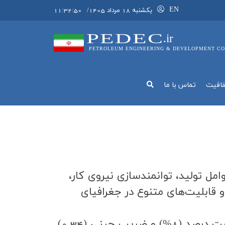
EN
يکشنبه 18 مرداد 1405
/
11:32:51
PEDEC
.ir
PETROLEUM ENGINEERING & DEVELOPMENT CO
فافيت
تماس با ما
وامل توليد، توانمندسازي نيروي كار،
و قابليت‌هاي متنوع در جغرافياي
ماده 3 برنامه ششم توسعه کشور: به منظور دستيابي به رشد اقتصادي متوسط سالانه هشت درصد (8%) و ضريب جيني (0.34)