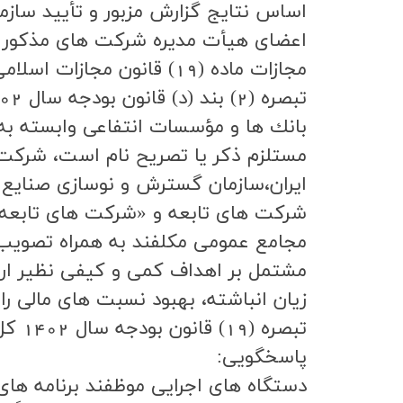
اساس نتايج گزارش مزبور و تأييد سازم
اعضاي هيأت مديره شركت هاي مذكور در ا
مجازات ماده (19) قانون مجازات اسلامي (رديف اول مجازات درجه 6) به حبس بيش از شش ماه تا دو سال محكوم مي شوند.
بانك ها و مؤسسات انتفاعي وابسته به
مستلزم ذكر يا تصريح نام است، شركت 
ايران،‌سازمان گسترش و نوسازي صنايع 
شركت هاي تابعه و «شركت هاي تابعه و 
مشتمل بر اهداف كمي و كيفي نظير ارت
زيان انباشته، بهبود نسبت هاي مالي ر
تبصر
پاسخگويي:
دستگاه هاي اجرايي موظفند برنامه هاي ا