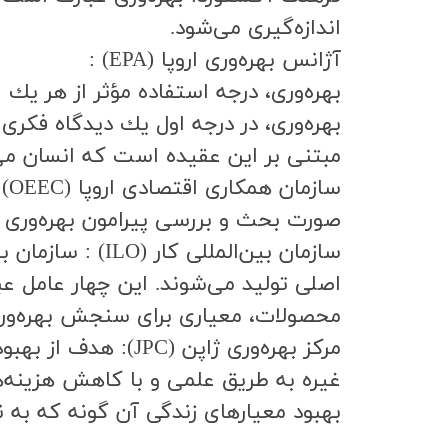
انداز‌ه‌گيري مي‌شود.
آژانس بهره‌وري اروپا (EPA) :
بهره‌وري، درجه استفاده مؤثر از هر يك 
بهره‌وري، در درجه اول يك ديدگاه فكر
مبتني بر اين عقيده است كه انسان مي‌تو
سا
صورت بحث و بررسي پيرامون بهره‌وري سرم
سازمان بين‌المل
اصلي توليد مي‌شوند. اين چهار عامل عب
محصولات، معياري براي سنجش بهره‌و
مركز بهره‌وري ژاپن
غيره به طريق علمي و با كاهش هزينه‌
بهبود معيارهاي زندگي آن گونه كه به ن