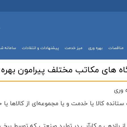
.
مناقصات
بهره وري
میز خدمت
پیشنهادات و انتقادات
سامانه ش
اه هاي مكاتب مختلف پيرامون بهره 
 وری
بت ستانده كالا يا خدمت و يا مجموعه‌اي از كالاها ي
 بازدهي و كارآيي در توليد صنعتي كه توسط برخي از 