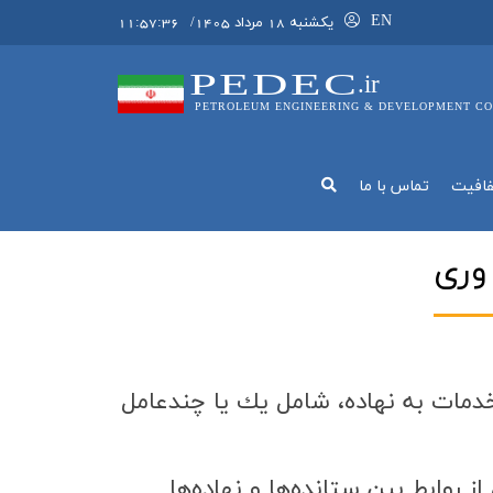
EN
يکشنبه 18 مرداد 1405
/
11:57:36
PEDEC
.ir
PETROLEUM ENGINEERING & DEVELOPMENT CO
فافيت
تماس با ما
وري
ا خدمات به نهاده، شامل يك يا چندعامل
روابط بين ستانده‌ها و نهاده‌ها