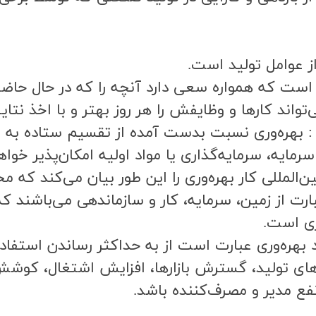
از عوامل توليد است.
ي است كه همواره سعي دارد آنچه را كه در حال حاض
اند كارها و وظايفش را هر روز بهتر و با اخذ نتايج 
زمان همكاري اقتصادي اروپا (OEEC) : بهره‌وري نسبت بدست آمده از تقس
ايه، سرمايه‌گذاري يا مواد اوليه امكان‌پذير خواهد
لي كار (ILO) : سازمان بين‌المللي كار بهره‌وري را اين طور بيان 
ارت از زمين، سرمايه، كار و سازماندهي مي‌باشند 
ري است.
 (JPC): هدف از بهبود بهره‌وري عبارت است از به حداكثر رساند
هاي توليد، گسترش بازارها، افزايش اشتغال، كوش
فع مدير و مصرف‌كننده باشد.