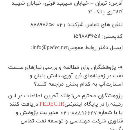
آدرس: تهران
–
خیابان سپهبد قرنی، خیابان شهید
کلانتری پلاک
۶۱
تلفن های تماس شرکت:
021-۸۸۸۹۸۶۵۰
کدپستی:
۱۵۹۸۸۴۶۵۱۱
ایمیل دفتر روابط عمومی
:info@pedec.net
9- پژوهشگران برای مطالعه و بررسی
نیازهای
صنعت
نفت در زمینه‌های فن آوری،
دانش بنیان
و
استارت‌آپ به کدام بخش مراجعه کنند؟
پژوهشگران محترم می‌توانند آخرین اطلاعات در این
زمینه را در پایگاه اینترنتي
PEDEC.IR
دریافت کنند
یا با شماره 88896647-021 مدیریت پژوهش و
فناوری شرکت
مهندسي و توسعه نفت
تماس
بگیرند
.