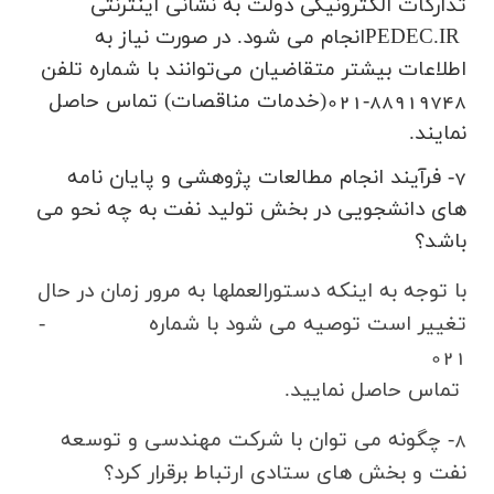
تداركات الكترونيكي دولت به نشاني اينترنتي
PEDEC.IR
انجام مي شود. در صورت نياز به
اطلاعات بيشتر متقاضيان مي‌توانند با شماره تلفن
88919748-021(خدمات مناقصات) تماس حاصل
نمايند
.
7- فرآيند انجام مطالعات پژوهشي و پايان نامه
هاي دانشجويي در بخش توليد
نفت
به چه نحو مي
باشد؟
با توجه به اينكه دستورالعملها به مرور زمان در حال
تغيير است توصيه مي شود با شماره
88896647-
021
تماس حاصل نماييد.
8- چگونه می توان با شرکت مهندسي و توسعه
نفت و بخش های ستادی ارتباط برقرار کرد؟