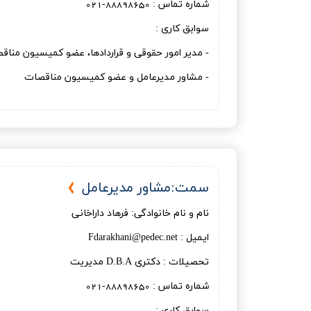
شماره تماس : 88898650-021
سوابق کاری :
- مدیر امور حقوقی و قراردادها، عضو کمیسیون منا
- مشاور مدیرعامل و عضو کمیسیون مناقصات
سمت:مشاور مدیرعامل
نام و نام خانوادگی: فرهاد داراخانی
ایمیل : Fdarakhani@pedec.net
تحصیلات : دكتری D.B.A مديريت
شماره تماس : 88898650-021
سوابق کاری :