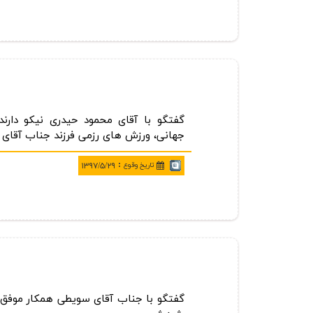
گفتگو با آقای محمود حیدری نیكو دارند
جهانی، ورزش های رزمی فرزند جناب آقای
:
تاريخ وقوع
۱۳۹۷/۵/۲۹
گفتگو با جناب آقای سویطی همكار موفق و 