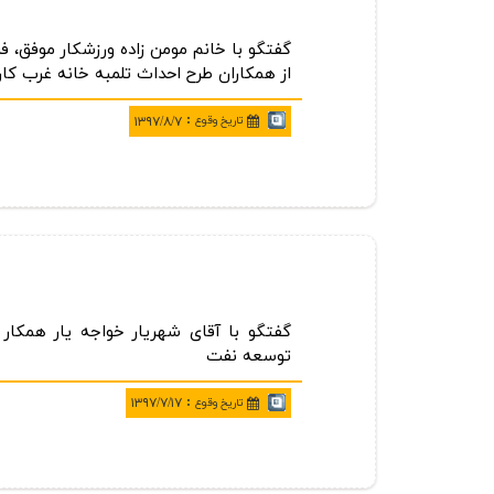
گفتگو با خانم مومن زاده ورزشكار موفق، ف
از همكاران طرح احداث تلمبه خانه غرب كا
:
تاريخ وقوع
۱۳۹۷/۸/۷
گفتگو با آقای شهریار خواجه یار همكا
توسعه نفت
:
تاريخ وقوع
۱۳۹۷/۷/۱۷