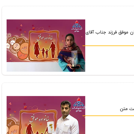
ن موفق فرزند جناب آقای
كت متن