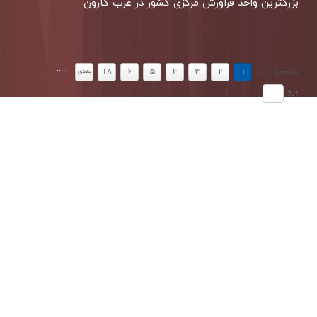
بزرگترین واحد فراورش مركزی كشور در غرب كارون
.
.
...
18
6
5
4
3
2
1
بعدي
صفحه
1
از
18
برو