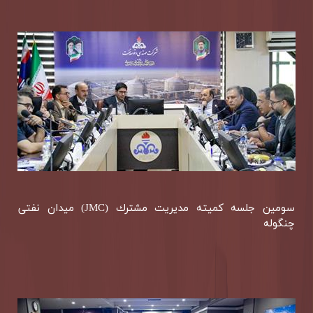
سومین جلسه كمیته مدیریت مشترك (JMC) میدان نفتی
چنگوله