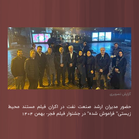
گزارش تصويری
حضور مدیران ارشد صنعت نفت در اكران فیلم مستند محیط
زیستی" فراموش شده" در جشنوار فیلم فجر- بهمن 1404