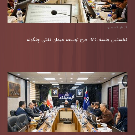
گزارش تصویری
نخستین جلسه JMC طرح توسعه میدان نفتی چنگوله