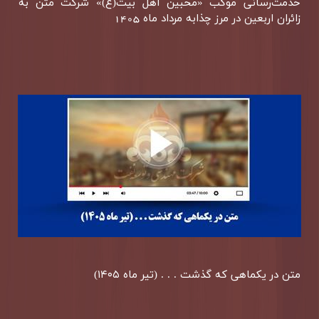
خدمت‌رسانی موكب «محبین اهل بیت(ع)» شركت متن به
زائران اربعین در مرز چذابه مرداد ماه 1405
متن در یكماهی كه گذشت . . . (تیر ماه ۱۴۰۵)