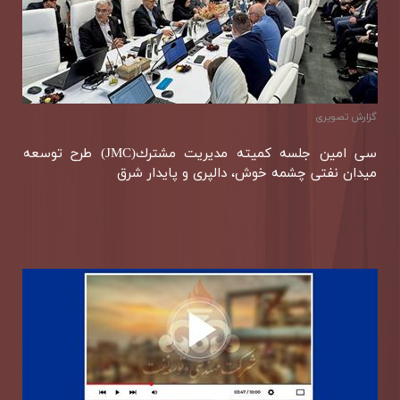
گزارش تصويری
سی امین جلسه كمیته مدیریت مشترك(JMC) طرح توسعه
میدان نفتی چشمه خوش، دالپری و پایدار شرق