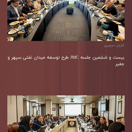
گزارش تصویری
بیست و ششمین جلسه JMC طرح توسعه میدان نفتی سپهر و
جفیر