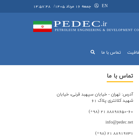
EN
جمعه 16 مرداد 1405
/
14:57:49
PEDEC
.ir
PETROLEUM ENGINEERING & DEVELOPMENT CO
فافيت
تماس با ما
تماس با ما
آدرس: تهران - خیابان سپهبد قرنی، خیابان
شهید کلانتری پلاک 61
(+98) 21 88898650-60
info@pedec.net
(+98) 21 88919731