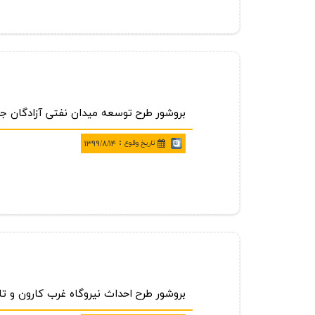
بروشور طرح توسعه ميدان نفتي آزادگان ج
:
تاريخ وقوع
۱۳۹۹/۸/۱۴
بروشور طرح احداث نيروگاه غرب كارون و 