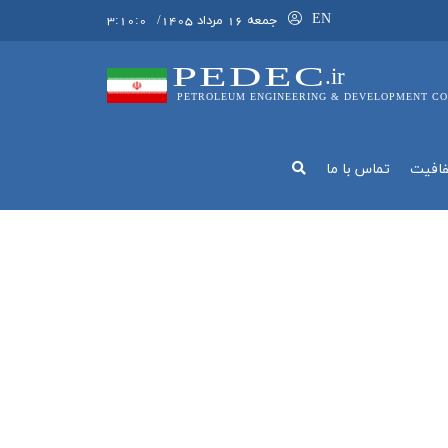
EN
جمعه 16 مرداد 1405
/
3:10:1
PEDEC
.ir
PETROLEUM ENGINEERING & DEVELOPMENT CO
فافيت
تماس با ما