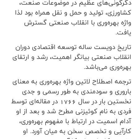
دگرگوني‌هاي عظيم در موضوعات صنعت،
كشاورزي، توليد و حمل و نقل همراه بود لذا
واژه بهره‌وري با انقلاب صنعتي گسترش
يافت.
تاريخ دويست ساله توسعه اقتصادي دوران
انقلاب صنعتي بيانگر اهميت، رشد و ارتقاي
بهره‌وري مي‌باشد.
ترجمه اصطلاح لاتين واژه بهره‌وري به معناي
باروري و سودمندي به طور رسمي و جدي
نخستين بار در سال 1766 در مقاله‌اي توسط
فردي به نام كوئيزني مطرح شد و بعد از او
آدام اسميت در ارتباط با مفهوم بهره‌وري،
كارآيي و تخصص سخن به ميان آورد. او