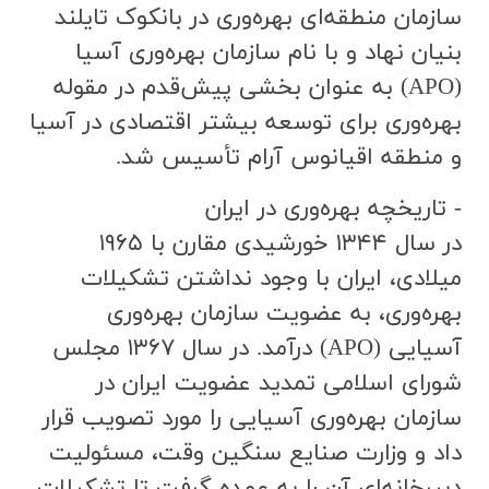
سازمان منطقه‌اي بهره‌وري در بانكوک تايلند
بنیان نهاد و با نام سازمان بهره‌وري آسيا
(APO) به عنوان بخشي پيش‌قدم در مقوله
بهره‌وري براي توسعه بيشتر اقتصادي در آسيا
و منطقه اقيانوس آرام تأسيس شد.
- تاريخچه بهره‌وري در ايران
در سال ۱۳۴۴ خورشيدي مقارن با ۱۹۶۵
ميلادي، ايران با وجود نداشتن تشكيلات
بهره‌وري، به عضويت سازمان بهره‌وري
آسيايي (APO) درآمد. در سال ۱۳۶۷ مجلس
شوراي اسلامي تمديد عضويت ايران در
سازمان بهره‌وري آسيايي را مورد تصويب قرار
داد و وزارت صنايع سنگين وقت، مسئوليت
دبيرخانه‌اي آن را به عهده گرفت تا تشكيلات