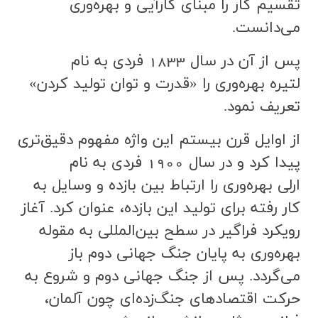
تقسيم كار را مبناي كارآيي و بهره‌وري
مي‌دانست.
پس از آن در سال 1833 فردي به نام
لتيره بهره‌وري را «قدرت و توان توليد كردن»
تعريف نمود.
از اوايل قرن بيستم اين واژه مفهوم دقيق‌تري
پيدا كرد و در سال 1900 فردي به نام
ارلي بهره‌وري را ارتباط بين بازده و وسايل به
كار رفته براي توليد اين بازده، عنوان كرد. آغاز
رويكرد فراگير در سطح بين‌المللي به مقوله
بهره‌وري به پايان جنگ جهاني دوم باز
مي‌گردد. پس از جنگ جهاني دوم و شروع به
حركت اقتصادهاي جنگ‌زده‌اي چون آلمان،