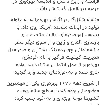
فرانسه و ژاپن دانش و انديشه بهره‌وري در
عرصه بين‌الملل گسترش يافت.
منشاء شكل‌گيري نگرش بهره‌ورانه به مقوله
توليد در ايالات متحده آمريكا روي داد. با
پياده‌سازي طرح‌هاي ايالات متحده براي
بازسازي آلمان و ژاپن و از سوي ديگر سفر
دانشمنداني چون دمينگ به ژاپن و طرح مدل
مديريت كيفيت فراگير با نام خودش،
بهره‌وري از مدل ابتدايي ستانده به نهاده
خارج شده و به حوزه‌هاي جديد وارد گرديد.
از شروع دهه 1970 بهره‌وري يكي از مهمترين
موضوعاتي بوده كه در سطح سازمان‌ها و
كشورها توجه ويژه‌اي را به خود جلب كرده