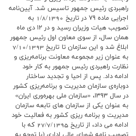
راهبردي رئيس جمهور تاسیس شد. آيين‌نامه
اجرايي ماده ۷۹ در تاريخ 1/8/1390 به
تصويب هيات وزيران رسيد و در ۱۲ دي ماه
همان سال،‌ از سوي معاون اول رئيس جمهور
ابلاغ شد و اين سازمان تا تاريخ 7/10/1393
به عنوان زير مجموعه معاونت برنامه‌ريزي و
نظارت راهبردي رئيس جمهور به كار خود
ادامه داد. پس از احيا و تجديد ساختار
دوباره‌ي سازمان مديريت و برنامه‌ريزي كشور
در سال ۱۳۹۳، «سازمان ملي بهره‌وري ايران»
به عنوان يكي از سازمان‌ هاي تابعه سازمان
مديريت و برنامه‌ ريزي كشور به فعاليت خود
ادامه مي داد، از تاريخ 27/7/1395 كه با
تصويب نامه شوراي عالي اداري (با توجه به