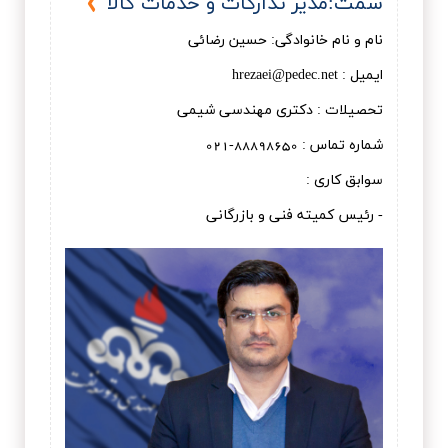
سمت:مدیر تدارکات و خدمات کالا
نام و نام خانوادگی: حسین رضائی
ایمیل : hrezaei@pedec.net
تحصیلات : دکتری مهندسی شیمی
شماره تماس : 88898650-021
سوابق کاری :
- رئیس کمیته فنی و بازرگانی