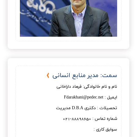
سمت: مدیر منابع انسانی
نام و نام خانوادگی: فرهاد داراخانی
ایمیل : Fdarakhani@pedec.net
تحصیلات : دكتری D.B.A مديريت
شماره تماس : 88898650-021
سوابق کاری :