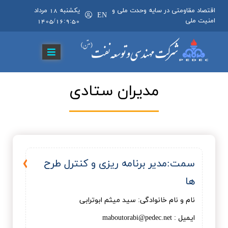
اقتصاد مقاومتی در سایه وحدت ملی و
يکشنبه 18 مرداد
EN
امنیت ملی
1405/16:9:50
مديران ستادي
سمت:مدير برنامه ریزی و کنترل طرح
ها
نام و نام خانوادگی: سيد ميثم ابوترابی
ایمیل : maboutorabi@pedec.net