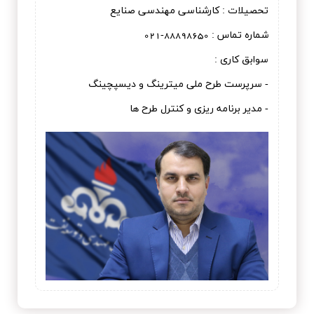
تحصیلات : کارشناسی مهندسی صنایع
شماره تماس : 88898650-021
سوابق کاری :
- سرپرست طرح ملی میترینگ و دیسپچینگ
- مدیر برنامه ریزی و کنترل طرح ها