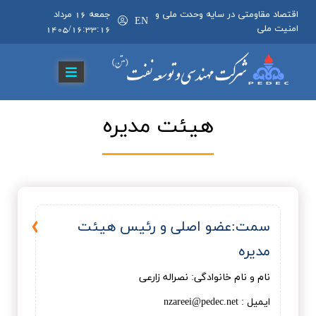
اقتصاد مقاومتی در سایه وحدت ملی و
جمعه 16 مرداد
EN
امنیت ملی
1405/16:33:16
هيئت مديره
سمت:عضو اصلي و رئیس هیئت
مدیره
نام و نام خانوادگی: نصراله زارعی
ایمیل : nzareei@pedec.net