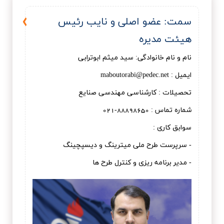
سمت: عضو اصلی و نايب رئيس
هیئت مديره
نام و نام خانوادگی: سيد ميثم ابوترابی
ایمیل : maboutorabi@pedec.net
تحصیلات : کارشناسی مهندسی صنایع
شماره تماس : 88898650-021
سوابق کاری :
- سرپرست طرح ملی میترینگ و دیسپچینگ
- مدیر برنامه ریزی و کنترل طرح ها