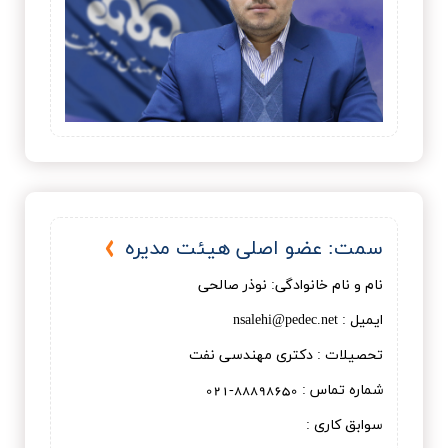
سمت: عضو اصلی هیئت مدیره
نام و نام خانوادگی: نوذر صالحی
ایمیل : nsalehi@pedec.net
تحصیلات : دكتری مهندسی نفت
شماره تماس : 88898650-021
سوابق کاری :