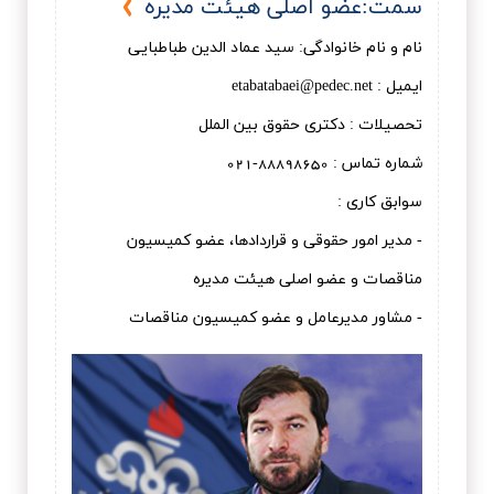
سمت:عضو اصلی هيئت مديره
نام و نام خانوادگی: سيد عماد الدين طباطبايی
ایمیل : etabatabaei@pedec.net
تحصیلات : دكتری حقوق بين الملل
شماره تماس : 88898650-021
سوابق کاری :
- مدیر امور حقوقی و قراردادها، عضو کمیسیون
مناقصات و عضو اصلی هیئت مدیره
- مشاور مدیرعامل و عضو کمیسیون مناقصات