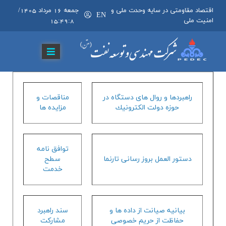
اقتصاد مقاومتی در سایه وحدت ملی و
جمعه 16 مرداد 1405
/
EN
امنیت ملی
15:49:9
راهبردها و روال هاي دستگاه در
مناقصات و
حوزه دولت الكترونيك
مزايده ها
توافق نامه
دستور العمل بروز رساني تارنما
سطح
خدمت
بيانيه صيانت از داده ها و
سند راهبرد
حفاظت از حريم خصوصي
مشاركت