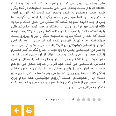
منجر به زمين خوردن من شد. اين امر باعث شد تا حدود دو ساعت
حافظه ام را از دست بدهم. حتي نمي دانستم مسابقات در كجا برگزار
شده است. دوستان به خنده وانمود مي كردند كه الان در اهواز
هستيم و من دائماً سوال مي كردم چگونه به ايذه برميگرديم. اما
پس از چند دقيقه متوجه شدند كه مشكل من جدي است و مرا به
خانه آوردند. فرداي آنروز وقتي به باشگاه مراجعه كردم حكم قهرماني
را به دستم دادند. با تعجب به دوستانم گفتم قهرماني؟؟ بعد متوجه
شدم كه بعد از حادثه ديروز، دومسابقه ديگر را نيز با پيروزي پشت
سرگذاشته ام و نهايتاً قهرمان شده ام، اما چيزي را به ياد نمي
آوردم.
بله احساس خوشبختي مي كنم.
آيا احساس خوشبختي مي كنيد؟
به نظر من خوشبختي يعني ازدواج خوب... خداروشكر در كنار همسرم
زندگي خوب و آرامي دارم. او بسيار فراتر از آن چيزي است كه در
ذهن خود مي پنداشتم و در كنار او و خانواده ام به معناي واقعي
احساس خوشبختي مي كنم.
از خداوند متعال مي خواهم
حرف آخر...
همه مردم ايران دور از رنج و سختي ها با آرامش و بدون مشكل
زندگي كنند. بيشترين چيزي كه مرا مي رنجاند مشكلات و نداري هاي
دسته اي از هموطنانم است. آرزويم خوشبختي همه مردم ايران
است. همچنين از شما و تيم روابط عمومي مهندسي و توسعه نفت
تشكر و قدرداني مي نمايم.
امتیاز
:
۰
|
مجموع
:
۰