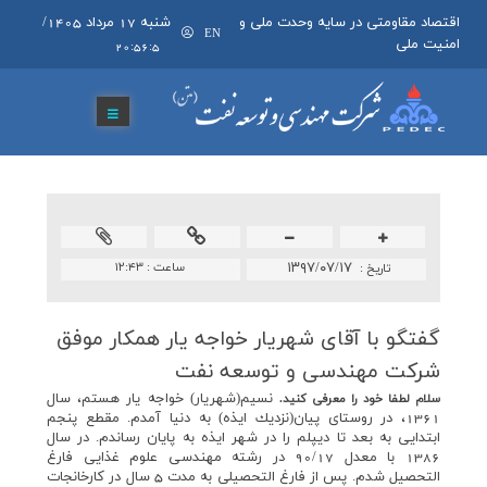
اقتصاد مقاومتی در سایه وحدت ملی و
شنبه 17 مرداد 1405
/
EN
امنیت ملی
20:56:5
۱۳۹۷/۰۷/۱۷
ساعت :
۱۲:۴۳
تاريخ :
گفتگو با آقای شهریار خواجه یار همكار موفق
شركت مهندسی و توسعه نفت
نسيم(شهريار) خواجه يار هستم، سال
سلام لطفا خود را معرفي كنيد.
1361، در روستاي پيان(نزديك ايذه) به دنيا آمدم. مقطع پنجم
ابتدايي به بعد تا ديپلم را در شهر ايذه به پايان رساندم. در سال
1386 با معدل 90/17 در رشته مهندسي علوم غذايي فارغ
التحصيل شدم. پس از فارغ التحصيلي به مدت 5 سال در كارخانجات