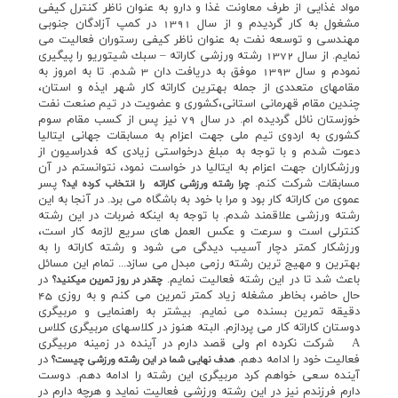
مواد غذايي از طرف معاونت غذا و دارو به عنوان ناظر كنترل كيفي
مشغول به كار گرديدم و از سال 1391 در كمپ آزادگان جنوبي
مهندسي و توسعه نفت به عنوان ناظر كيفي رستوران فعاليت مي
نمايم. از سال 1372 رشته ورزشي كاراته – سبك شيتوريو را پيگيري
نمودم و سال 1393 موفق به دريافت دان 3 شدم. تا به امروز به
مقامهاي متعددي از جمله بهترين كاراته كار شهر ايذه و استان،
چندين مقام قهرماني استاني،كشوري و عضويت در تيم صنعت نفت
خوزستان نائل گرديده ام. در سال 79 نيز پس از كسب مقام سوم
كشوري به اردوي تيم ملي جهت اعزام به مسابقات جهاني ايتاليا
دعوت شدم و با توجه به مبلغ درخواستي زيادي كه فدراسيون از
ورزشكاران جهت اعزام به ايتاليا در خواست نمود، نتوانستم در آن
مسابقات شركت كنم.
پسر
چرا رشته ورزشي كاراته را انتخاب كرده ايد؟
عموي من كاراته كار بود و مرا با خود به باشگاه مي برد. در آنجا به اين
رشته ورزشي علاقمند شدم. با توجه به اينكه ضربات در اين رشته
كنترلي است و سرعت و عكس العمل هاي سريع لازمه كار است،
ورزشكار كمتر دچار آسيب ديدگي مي شود و رشته كاراته را به
بهترين و مهيج ترين رشته رزمي مبدل مي سازد... تمام اين مسائل
باعث شد تا در اين رشته فعاليت نمايم.
در
چقدر در روز تمرين ميكنيد؟
حال حاضر،‌ بخاطر مشغله زياد كمتر تمرين مي كنم و به روزي 45
دقيقه تمرين بسنده مي نمايم. بيشتر به راهنمايي و مربيگري
دوستان كاراته كار مي پردازم. البته هنوز در كلاسهاي مربيگري كلاس
A شركت نكرده ام ولي قصد دارم در آينده در زمينه مربيگري
فعاليت خود را ادامه دهم.
در
هدف نهايي شما در اين رشته ورزشي چيست؟
آينده سعي خواهم كرد مربيگري اين رشته را ادامه دهم. دوست
دارم فرزندم نيز در اين رشته ورزشي فعاليت نمايد و هرچه دارم در