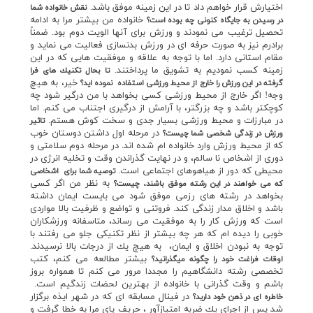
اختيارش قرار خواهم داد تا در اين زمينه موفق باشد.
نقش خانواده شما
خانواده من بيشتر مرا به ادامه
در رسيدن به جايگاه كنوني چه بوده است؟
تحصيل ترغيب مي نمودند و ورزش براي آنها الويت دوم بود. ضمناً
برادرم نيز به صورت حرفه اي در ورزش بدنسازي فعاليت مي نمايد و
مقام استاني دارد. اما با توجه به علاقه و موفقيت هايي كه در اين
زمينه كسب نموديم به تشويق ما پرداختند.
تا بحال تكنيك هاي فرا
خير، به هيچ
گرفته در اين ورزش را خارج از محيط ورزشي استفاده نموده ايد؟
وجه! اگر خارج از محيط ورزشي كسي بخواهد با من درگير شود چه
كوچكتر باشد و چه بزرگتر، با آرامش از درگيري اجتناب مي كنم. اما
در مبارزات و محيط ورزشي بسيار جدي و سخت كوش هستم.
تاثير
در مرحله اول داشتن دوستان خوب
ورزش در زندگي شخصي شما چيست؟
كه از محيط ورزش وارد خانواده ام شده اند. در مرحله دوم سلامتي و
دوري از اشخاص نا سالم، و در نهايت گذراندن وقت و تخليه انرژي در
محيطي كه دور از هياهوهاي اجتماعي است.
توصيه شما براي اشخاصي
به نظر من اگر كسي
كه مي خواهند در اين رشته موفق باشند، چيست؟
بخواهد در رشته هاي رزمي موفق شود مي بايست ايمان داشته
باشد و اخلاق مدار زندگي كند. فروتني و تواضع و ظرفيت بالا مواردي
است كه ورزش كار را به موفقيت مي رساند، متاسفانه ورزشكاران
خوبي را ديده ام كه هر چه بيشتر از نظر تكنيكي جلو مي رفتند با
توجه به نبودن اخلاق و ايمان، به هيچ يك از درجات بالا نرسيدند.
بيشتر مطالعه مي كنم،‌ كتب
اوقات فراغت خود را چگونه ميگذرانيد؟
تخصصي رشته دانشگاهيم را مجددا مرور مي كنم تا همواره بروز
باشم و وقت گذراني با خانواده از بهترين لحضات زندگيم است.
در فينال مسابقه اي كه در شهر ايذه برگزار
خاطره اي در ذهن خود داريد؟
شد پس از اجراي يك ضربه امتيازآور ، حريف پاي مرا به خطا گرفت و