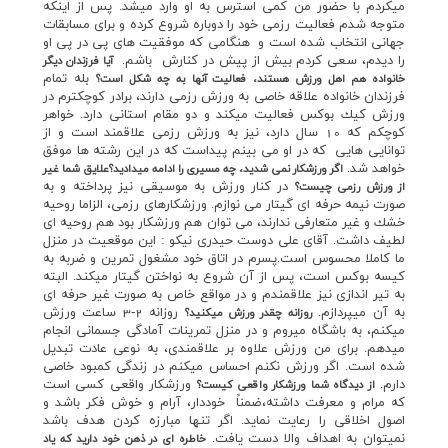
ميكردم با حضور من كمي استرس به او وارد ميشد. پس از اينكه
متوجه شدم فعاليت رزمي خود را دوباره شروع كرده و براي مسابقات
جهاني انتخاب شده است و هنگامي كه موفقيت هاي پي در پي او
را ديدم، سعي كردم بيش از پيش در كنارش باشم.
آيا فرزندان ديگر
بله تمام
خانواده هم اهل ورزش هستند، فعاليت آنها به چه شكل است؟
فرزندان خانواده علاقه خاصي به ورزش رزمي دارند، برادر كوچكترم در
ورزش كيك بوكس فعاليت ميكند و دو مقام استاني دارد. خواهر
كوچكم كه 10 سال دارد، نيز به ورزش رزمي علاقمند است و از
توانايي هايي كه در او مي بينم پيداست كه در اين رشته ها موفق
خواهد شد.
اگر ورزشكار نمي شديد، چه مسيري را ادامه ميداديد؟علايق شما غير
در كنار ورزش به موسيقي نيز پرداخته و به
از ورزش رزمي چيست؟
صورت نيمه حرفه اي گيتار مي نوازم. ورزشكارهاي رزمي، الزاما روحيه
خشك و غير متعارفي ندارند، مي توان هم ورزشكار بود هم روحيه اي
لطيف داشت. آقاي علي دوست حيدري نيكو : اين موقعيت در منزل
ما كاملا محسوس است.پسرم در اتاق خود مشغول تمرين و ضربه به
كيسه بوكس است، پس از آن شروع به نواختن گيتار ميكند. البته
به تير اندازي نيز علاقمندم و در مواقع خاص به صورت غير حرفه اي
به آن ميپردازم.
روزانه 2-3 ساعت ورزش
روزانه چقدر ورزش ميكنيد؟
ميكنم، به باشگاه ميروم و در منزل تمرينات آمادگي جسماني انجام
ميدهم. براي من ورزش علاوه بر علاقمندي، به نوعي عادت تبديل
شده است. اگر ورزش نكنم احساس ميكنم در زندگي كمبود خاصي
دارم.
ورزشكار واقعي كسي است
از ديدگاه شما ورزشكار واقعي كيست؟
كه مرام و معرفت داشته،ضمناً خوددار، آرام و خوش فكر باشد و
اصول اخلاقي را رعايت نمايد. اگر تنها مبارزه كردن هدف باشد
نميتوان به اهداف والا دست يافت.
خاطره اي در ذهن خود داريد كه ياد