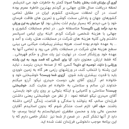
اصولا كمتر به خاطرات خود مي انديشم.
آوري آن برايتان لذت بخش باشد؟
لحظه دريافت مدال طلاي جهاني بر گردنم بهترين خاطره عمرم بوده
است. در آن لحظات سربلندي كشورم ايران در مقابل تمامي
كشورهاي جهان و پاداش سخت كوشي و تمرين هاي طاقت فرساي
خود را مي ديدم كه بسيار برايم لذت بخش بود.
آيا ميتوان به اين ورزش
متاسفانه خير... در تمام مسابقات كشوري و
به ديد درآمد زايي نگريست؟
جهاني با هزينه شخصي شركت كردم. البته براي لباس اسپانسر
داشتم ولي كليه هزينه هاي شركت در مسابقات، هتل، رفت و آمد و
... به عهده خودم بوده است. هرچه بيشتر پيشرفت ميكني مي بيني
سطح هزينه هاي شركت در مسابقات بالاتر مي رود و تمامي آنها به
عهده خود ورزشكار است. در نهايت نيز يك مدال و حكم قهرماني...
كه فقط ارزش معنوي دارد.
آيا براي كساني كه قصد ورود به اين رشته
كسي كه از صدمه ديدن بترسد ، نبايد
ورزشي را دارند، توصيه اي داريد؟
اين رشته را انتخاب كند، در ورزشهاي رزمي هر گاه به زمين خوردي
بايد با قدرت بيشتري بلند شوي.
خوشبختي خود و
آرزوي شما چيست؟
خانواده ام.. آرزوي آقاي علي دوست حيدري نيكو: آرزو ميكنم
خداوند تن سالم و سلامتي به خانواده ام عنايت كند.
خوشبختي
سلامتي و كاميابي و اينكه بتواني بر روي پاي خود بايستي.
چيست؟
آقاي حيدري نيكو اضافه نمود : از نظر من خوشبختي يعني داشتن
فرزندان سالم، كه بتوانند با سادگي و قناعت، زندگي آرامي داشته
باشند.
لازم است متذكر شوم كه بدون اساتيدم آقايان
حرف آخر:
محسن عالي وند و محسن مظفري نميتوانستم به اينجا برسم، جا
دارد از آنها تشكر كنم . در ضمن از شما نيز تشكر خاصي دارم كه با
اين برنامه موجب دلخوشي فرزندان نفت شده ايد.