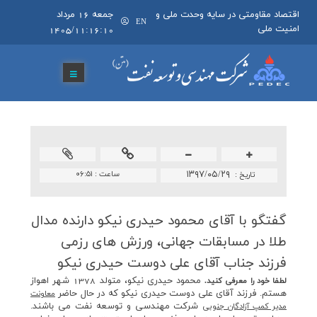
اقتصاد مقاومتی در سایه وحدت ملی و
جمعه 16 مرداد
EN
امنیت ملی
1405/11:16:10
۱۳۹۷/۰۵/۲۹
ساعت :
۰۶:۵۱
تاريخ :
گفتگو با آقای محمود حیدری نیكو دارنده مدال
طلا در مسابقات جهانی، ورزش های رزمی
فرزند جناب آقای علی دوست حیدری نیكو
محمود حيدري نيكو، متولد 1378 شهر اهواز
لطفا خود را معرفي كنيد.
هستم. فرزند آقاي علي دوست حيدري نيكو كه در حال حاضر
معاونت
شركت مهندسي و توسعه نفت مي باشند.
مدير كمپ آزادگان جنوبي