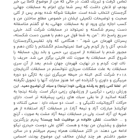
تماس گرفت و تبريك گفت. در حالي كه من از موضوع كاملا بي خبر
بودم، او اذعان داشت كه پسر شما براي اعزام به مسابقات جهاني
گرجستان انتخاب شده است. حقيقتا شوكه شده بودم. پس از كلي
صحبت و توضيحات تكميلي ايشان در خصوص مطلع ساختن من و
كسب اجازه براي ورود او به مسابقات جهاني، به او گفتم متاسفانه
دست پسرم شكسته و نميتواند در مسابقات شركت كند. خيلي
سريع پاسخ داد :"من به شما قول مي دهم با همين دست شكسته،
پسرتان قهرمان مي شود." - هنگامي كه وارد تفليس(گرجستان)
شدم، آتل را باز كردم ولي اصلا نميتوانستم انگشتانم را تكان دهم و
مجبور شدم با استفاده از اسپري بي حسي و باند رول، مسابقه را
شروع كنم. مسابقات به صورت تك فايتي برگزار مي شد. حريف را
ناك اوت كردم و در نهايت قهرمان جهان شدم. بعد از آن سري
مسابقات به علت مشكلات سربازي نتوانستم در مسابقات آذربايجان
2018 شركت كنم. البته در حيطه مربيگري نيز، به تازگي دو دوره
مربيگري و داوري را گذرانده ام، اما هنوز مدارك آنها را تحويل نگرفته
ام.
اين
لطفا كمي راجع به رشته ورزشي خود( نينجا) و سبك آن توضيح دهيد.
ورزش رزمي ، تركيبي از ورزشهاي رزمي ديگر است. رشته نينجا به
گفته اساتيد از ما بقي سبك هاي رزمي پيشرفته تر است. داراي
حركات آكروباتيك، تكنيكي و ... است. دو سبك دارد : سمي كنتاك و
لوكيك( مبارزات آزاد و نيمه آزاد). در مسابقات آزاد استفاده از هر
ضربه اي آزاد است. ولي در مسابقات نيمه آزاد مشت به صورت ، آرنج
و ... خطاست.
پدرم بزرگترين
نقش خانواده در موفقيت شما چيست؟
مشوق و پشتيبان من بوده و هست. آقاي علي دوست حيدري نيكو
ادامه مي دهند: در اكثر مسابقات همراه پسرم ميرفتم و در سالن
حضور داشتم. هر چند ايشان مخالف اين موضوع بودند، احساس