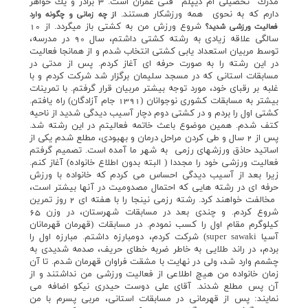
مدرك تحصيلي ام ديپلم فني عمران است. 3 برادر و يك خواهر
دارم كه به نحوي همه ورزشكار هستند.
از چه زماني و چگونه وارد
شروع ورزش من به كشتي باز ميگردد. از 10
فعاليت ورزشي شديد؟
سالگي علاقه زيادي به رشته كشتي داشتم، سال 90 در مدرسه،
توسط مربيان استعداد يابي كشتي انتخاب شدم و از همانجا فعاليت
در اين رشته را به صورت حرفه اي آغاز كردم. پس از مدتي در
مسابقات استاني كه در مسجد سليمان برگزار شد شركت كردم و با
غلبه بر رقباي خود، مورد توجه بيشتر مربيان قرار گرفتم. با تمرينات
بيشتر به مسابقات كشوري نوجوانان (1391 جام آزادگان) راه يافتم.
كشتي اول را بردم و در كشتي دوم دچار آسيب ديدگي شديد از ناحيه
كتف شدم. همين موضوع باعث خاتمه فعاليتم در اين رشته شد.
پس از 2 سال و طي كردن مراحل درمان و بهبودي، مطلع شدم يكي از
اساتيد حاذق ورزشهاي رزمي به شهر ما آمده است. تصميم گرفتم
فعاليت ورزشي خود را مجددا ( البته بدون اطلاع خانواده) آغاز كنم.
زيرا بعد از آسيب ديدگي احساس مي كردم كه خانواده با ورزش
حرفه اي در رشته هايي كه احتمال مصدوميت در آنها بيشتر است،
مخالفت خواهند كرد. رشته رزمي نينجا را با هفته اي 2 روز تمرين
شروع كردم. و چندي بعد در مسابقات شهرستان، در وزن 65
كيلوگرم مقام اول را كسب نمودم. در مسابقات (قهرمان قهرمانان
آسيا super sawaki) شركت كردم، دومبارزه داشتم. مبارزه اول را
بردم، در راند طلايي به خاطر ضربه خطاي حريف، صدمه شديدي به
چشمم وارد شد، ولي در نهايت با مشقت فراوان قهرمان شدم. تا آن
زمان خانواده من هيچ اطلاعي از فعاليت ورزشي من نداشتند و از
آن پس مطلع شدند. آقاي علي دوست حيدري نيكو اضافه مي
نمايند: پس از قهرماني در مسابقات استاني، مربي پسرم با من