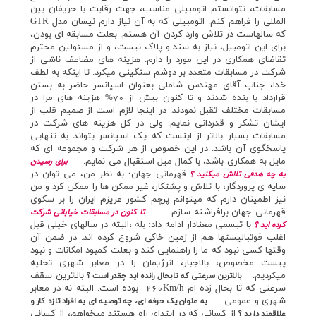
مسابقات، نتوانستم اتومبيلي مناسب، جهت رقابت با حريفان بين
المللي را فراهم کنم. اتومبيلي که به آن نياز دارم نيسان مدل GTR
که سالهاست در تلاش وارد کردن آن هستم. بعلت مسابقه اي بودن،
براي اين اتومبيل، نياز به سند و پلاک نيست، و از مسئولين محترم
تقاضاي همكاري در اين مورد را دارم. هزينه هاي مضاعف ناشي از
شركت در مسابقات متعدد بر دوشم سنگيني ميكرد. تا اينکه به لطف
خدا، جناب آقاي مهندس شاملي بعنوان اسپانسر حاضر به بستن
قرارداد با بنده شدند و تا کنون بيش از 70% هزينه هاي مرا در
مسابقات مختلف تقبل نمودند. در اينجا لازم است از صميم قلب از
ايشان تشکر و قدرداني نمايم. ولي در کل هزينه هاي شرکت در
مسابقات بسيار بالاتر از اينست که يک اسپانسر بتواند به تنهايي
پاسخگوي آن باشد. در اين خصوص از هر شرکت و مجموعه اي که
مايل به همکاري باشد، با کمال ميل استقبال مي نمايم.
براي رسيدن
قهرماني جهان؛ به نظر من، مي توان در
به چه هدفي تلاش ميکنيد ؟
سايه ي پروردگار، با تلاش و پشتکار، غير ممکن ها را ممکن کرد و من
نيز اطمينان دارم که ميتوانم پرچم کشور عزيزم ايران را بر سکوي
قهرماني جهان برافراشته سازم.
تا کنون در مسابقات خياباني شرکت
با تبسمي معنادار ادامه داد: بله ،‌البته در سالهاي خيلي قبل
کرده ايد ؟
اغلب فوتباليستها هم از زمين خاکي شروع کرده اند. در ضمن آن
وقتها کسي نبود که ما را راهنمايي کند و بعلت کمبود امکانات و نبود
پيست مخصوص، بالاجبار، انرژيمان را در معابر شهري تخليه
ميکرديم.
بالاترين سقف
بالاترين سرعتي که تابحال رانده ايد چقدر است ؟
سرعتي که تا بحال زده ام 260Km/h بوده است. البته نه در معابر
شهري و عمومي ..
به عنوان يک حرفه اي، چه توصيه اي به افراد تازه کار و
از کساني که در ابتداي راه هستند ميخواهم، از کساني
علاقمند داريد ؟