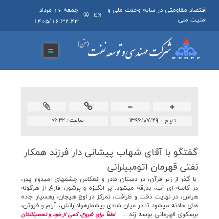
اقتصاد مقاومتی در سایه وحدت ملی و
جمعه 16 مرداد
EN
امنیت ملی
1405/16:32:43
۱۳۹۶/۰۷/۲۹
ساعت :
۰۶:۳۲
تاريخ :
گفتگو با آقای شهاب پیشانی دار فرزند همكار
نفتی قهرمان اتومبیلرانی
با گذر از زير قرآن، در دستان مادر و انعکاس چشمهاي اميدوار پدر،
در کاسه اي آب، بدرقه ميشود. پر انگيزه و پرشور، فارغ از هرگونه
هراس، در نهايت دقت و ظرافت، تمرکز در اوج هيجان، رهسپار جاده
هاي حادثه ميشود تا در ميان شادي بيشمارهوادارانش، آرام و فروتن،
برسکوي قهرماني بوسه زند ...
لطفاً
براي شروع، کمي از خود و تحصيلاتتان