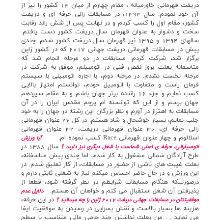
دريفت قهرماني خاورميانه ، مقام چهارم از ميان 14 كشور را نيز از
آن خود نمودم. سال 1393، در مسابقات رالي حرفه اي و دريفت
کشور، مقام اول را کسب کردم و در نهايت پس از شش راند رقابت
سخت و دشوار به عنوان قهرمان سال دريفت کشور دست يافتم.
سالهاي 1394 و 1395 نيز قهرمان سال دريفت کشور شدم. چندي
پيش در مسابقات قهرماني دريفت جهاني 2017 که در کشور ژاپن
برگزار شد، شرکت کردم. مسابقات در دو مرحله انجام شد که
متاسفانه بعلت بروز نقص فني در اتومبيلم، موفق به شرکت در
مرحله نخست نشدم. در مرحله دوم، با اجاره اتومبيلي با سيستم
فرمان راست و متفاوت با اتومبيل خودم، توانستم امتياز بالايي
کسب نمايم و جزء 16 راننده برتر جهان باشم و به مقام سيزدهم
جهان برسم و از اين که توانسته ام پرچم مقدس ايران را در آن
مسابقات به اهتزاز در آورم و نظر بزرگان اين رشته در جهان را به خود
جلب نمايم، بسيار خوشحال و شاد هستم. در کل 26 عنوان قهرماني
رالي حرفه اي، 30 عنوان قهرماني دريفت، 32 عنوان قهرماني
اسلالوم و چهار عنوان قهرماني Race کسب نموده ام.
آيا ورزش
سال 1388 در
اتومبيلراني، حرفه ي اصلي شماست يا شغل ديگري نيز داريد ؟
طرح آزادگان شمالي مشغول به کار شدم. اما چندي پيش متاسفانه،
بعلت غيبت هاي ناشي از حضور در مسابقات، از کار تعليق شدم. در
اين ورزش و در حال حاضر احساس ميکنم نياز به شغلي ثابتي دارم و
درصورتيکه هنگام مسابقات شرايطم در نظر گرفته شود، قطعا از
پذيرفتن آن شغل استقبال مي کنم و خواهان آن هستم.
دلايل عدم
در اين حرفه،
موفقيتتان در مسابقات جهاني دريفت 2017 ژاپن را چه ميدانيد ؟
هزينه ها بسيار بالاست و نقش بسزايي در رسيدن به موفقيت ايفا
مي نمايد . . من بعلت نداشتن چند حامي مالي متناسب با سطح