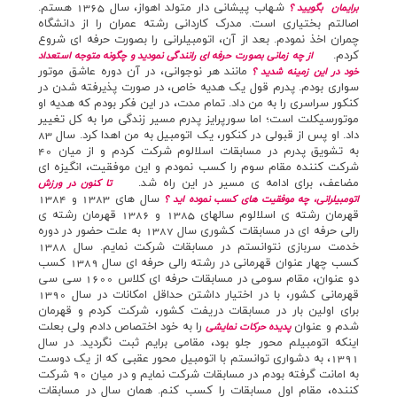
شهاب پيشاني دار متولد اهواز، سال 1365 هستم.
برايمان بگوييد ؟
اصالتم بختياري است. مدرک کارداني رشته عمران را از دانشگاه
چمران اخذ نمودم. بعد از آن، اتومبيلراني را بصورت حرفه اي شروع
کردم.
از چه زماني بصورت حرفه اي رانندگي نموديد و چگونه متوجه استعداد
مانند هر نوجواني، در آن دوره عاشق موتور
خود در اين زمينه شديد ؟
سواري بودم. پدرم قول يک هديه خاص، در صورت پذيرفته شدن در
کنکور سراسري را به من داد. تمام مدت، در اين فکر بودم که هديه او
موتورسيکلت است؛ اما سورپرايز پدرم مسير زندگي مرا به کل تغيير
داد. او پس از قبولي در کنکور، يک اتومبيل به من اهدا کرد. سال 83
به تشويق پدرم در مسابقات اسلالوم شرکت کردم و از ميان 40
شرکت کننده مقام سوم را کسب نمودم و اين موفقيت، انگيزه اي
مضاعف، براي ادامه ي مسير در اين راه شد.
تا کنون در ورزش
سال هاي 1383 و 1384
اتومبيلراني، چه موفقيت هاي کسب نموده ايد ؟
قهرمان رشته ي اسلالوم سالهاي 1385 و 1386 قهرمان رشته ي
رالي حرفه اي در مسابقات کشوري سال 1387 به علت حضور در دوره
خدمت سربازي نتوانستم در مسابقات شركت نمايم. سال 1388
کسب چهار عنوان قهرماني در رشته رالي حرفه اي سال 1389 کسب
دو عنوان، مقام سومي در مسابقات حرفه اي کلاس 1600 سي سي
قهرماني کشور، با در اختيار داشتن حداقل امکانات در سال 1390
براي اولين بار در مسابقات دريفت کشور، شرکت کردم و قهرمان
شدم و عنوان
را به خود اختصاص دادم ولي بعلت
پديده حركات نمايشي
اينکه اتومبيلم محور جلو بود، مقامي برايم ثبت نگرديد. در سال
1391، به دشواري توانستم با اتومبيل محور عقبي که از يک دوست
به امانت گرفته بودم در مسابقات شرکت نمايم و در ميان 90 شرکت
کننده، مقام اول مسابقات را کسب کنم. همان سال در مسابقات