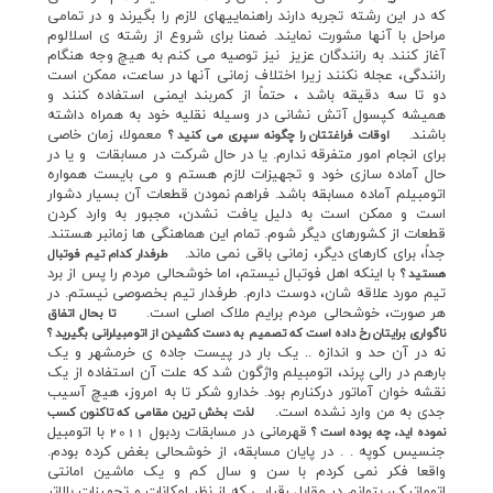
که در اين رشته تجربه دارند راهنماييهاي لازم را بگيرند و در تمامي
مراحل با آنها مشورت نمايند. ضمنا براي شروع از رشته ي اسلالوم
آغاز کنند. به رانندگان عزيز نيز توصيه مي کنم به هيچ وجه هنگام
رانندگي، عجله نکنند زيرا اختلاف زماني آنها در ساعت، ممکن است
دو تا سه دقيقه باشد ، حتماً از كمربند ايمني استفاده كنند و
هميشه كپسول آتش نشاني در وسيله نقليه خود به همراه داشته
باشند.
معمولا، زمان خاصي
اوقات فراغتتان را چگونه سپري مي کنيد ؟
براي انجام امور متفرقه ندارم. يا در حال شركت در مسابقات و يا در
حال آماده سازي خود و تجهيزات لازم هستم و مي بايست همواره
اتومبيلم آماده مسابقه باشد. فراهم نمودن قطعات آن بسيار دشوار
است و ممکن است به دليل يافت نشدن، مجبور به وارد کردن
قطعات از کشورهاي ديگر شوم. تمام اين هماهنگي ها زمانبر هستند.
جداً، براي کارهاي ديگر، زماني باقي نمي ماند.
طرفدار کدام تيم فوتبال
با اينکه اهل فوتبال نيستم، اما خوشحالي مردم را پس از برد
هستيد ؟
تيم مورد علاقه شان، دوست دارم. طرفدار تيم بخصوصي نيستم. در
هر صورت، خوشحالي مردم برايم ملاک اصلي است.
تا بحال اتفاق
ناگواري برايتان رخ داده است که تصميم به دست کشيدن از اتومبيلراني بگيريد ؟
نه در آن حد و اندازه .. يک بار در پيست جاده ي خرمشهر و يک
بارهم در رالي پرند، اتومبيلم واژگون شد که علت آن استفاده از يک
نقشه خوان آماتور درکنارم بود. خدارو شکر تا به امروز، هيچ آسيب
جدي به من وارد نشده است.
لذت بخش ترين مقامي که تاکنون کسب
قهرماني در مسابقات ردبول 2011 با اتومبيل
نموده ايد، چه بوده است ؟
جنسيس کوپه . . در پايان مسابقه، از خوشحالي بغض کرده بودم.
واقعا فکر نمي کردم با سن و سال کم و يک ماشين امانتي
اتوماتيک، بتوانم در مقابل رقبايي که از نظر امکانات و تجهيزات بالاتر