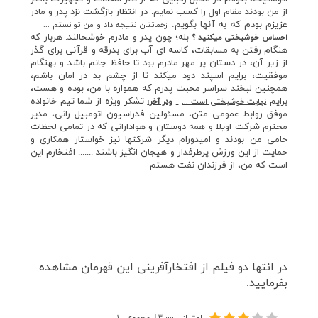
از من بودند مقام اول را کسب نمايم. در انتظار بازگشت نزد پدر و مادر
عزيزم بودم که به آنها بگويم:
زحماتتان نتيجه داد و من توانستم ...
بله؛ چون پدر و مادرم خوشحالند. هربار که
احساس خوشبختي ميکنيد ؟
هنگام رفتن به مسابقات، کاسه اي آب براي بدرقه و قرآني براي گذر
از زير آن، در دستان پر مهر مادرم بود تا حافظ جانم باشد و بهنگام
موفقيت، برايم اسپند دود ميکند تا از چشم بد در امان باشم،
همچنين لبخند سراسر محبت پدرم که همواره با من، بوده و هست،
برايم
تشكر ويژه از شما تيم خانواده
نهايت خوشبختي است ...
ودر آخر:
موفق روابط عمومي متن،‌ مسئولين فدراسيون اتومبيل راني، مدير
محترم شركت اويلا و همه دوستان و هواداراني كه در تمامي لحظات
حامي من بودند و اميدورام ديگر شركتها نيز خواستار همكاري و
حمايت از اين ورزش پرطرفدار و هيجان انگيز باشند ....... افتخارم اين
است كه من، از فرزندان نفت هستم
در انتها دو فيلم از افتخارآفريني اين قهرمان مشاهده
بفرماييد.
امتیاز
:
۳.۰۰
|
مجموع
:
۱