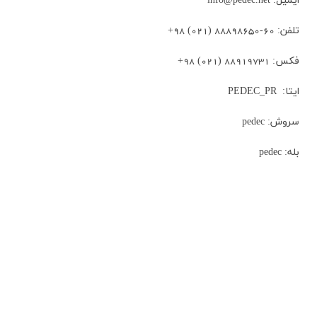
ايميل: info@pedec.net
تلفن: 60-88898650 (021) 98+
فكس: 88919731 (021) 98+
ايتا: PEDEC_PR
سروش: pedec
بله: pedec