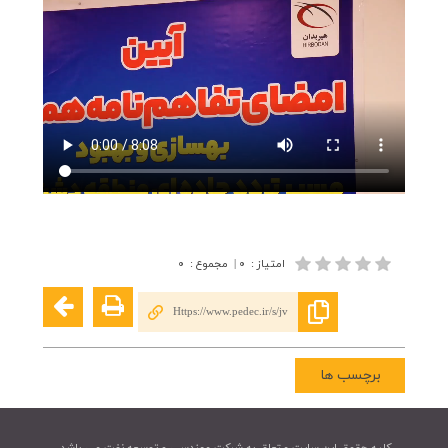
امتیاز
:
۰
|
مجموع
:
۰
Https://www.pedec.ir/s/jv
برچسب ها