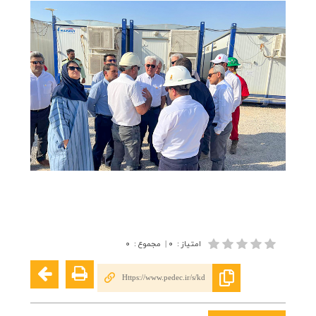
امتیاز
:
۰
|
مجموع
:
۰
Https://www.pedec.ir/s/kd