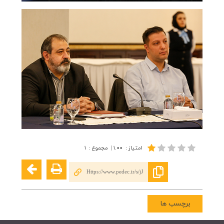
امتیاز
:
۱.۰۰
|
مجموع
:
۱
Https://www.pedec.ir/s/jJ
برچسب ها