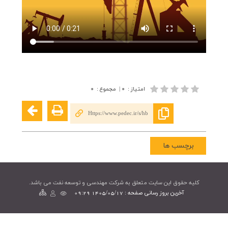
امتیاز
:
۰
|
مجموع
:
۰
Https://www.pedec.ir/s/hb
برچسب ها
کليه حقوق اين سايت متعلق به شرکت مهندسی و توسعه نفت می باشد.
آخرین بروز رسانی صفحه : 1405/05/17 09:29