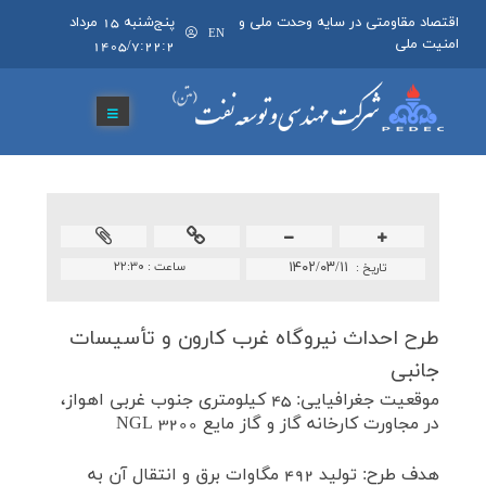
اقتصاد مقاومتی در سایه وحدت ملی و
پنج‌شنبه 15 مرداد
EN
امنیت ملی
1405/7:22:2
۱۴۰۲/۰۳/۱۱
ساعت :
۲۲:۳۰
تاريخ :
طرح احداث نیروگاه غرب كارون و تأسیسات
جانبی
موقعيت جغرافيايی: 45 كيلومتری جنوب غربی اهواز،
‌در مجاورت كارخانه گاز و گاز مايع NGL 3200
هدف طرح: توليد 492 مگاوات برق و انتقال آن به