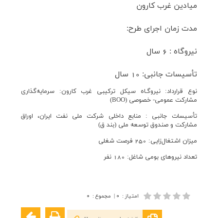
ميادين غرب كارون
مدت زمان اجرای طرح:
نيروگاه : 6 سال
تأسيسات جانبی: 10 سال
نوع قرارداد: نيروگـاه سيكل تركيبی غرب كارون: سرمايه‌گذاری
مشارکت عمومی- خصوصی (BOO)
تأسيسات جانبی : منابع داخلی شركت ملی نفت ايران، اوراق
مشاركت و صندوق توسعه ملی (بند ق)
ميزان اشتغال‌زايی: 250 فرصت شغلی
تعداد نيروهای بومی شاغل: 180 نفر
امتیاز
:
۰
|
مجموع
:
۰