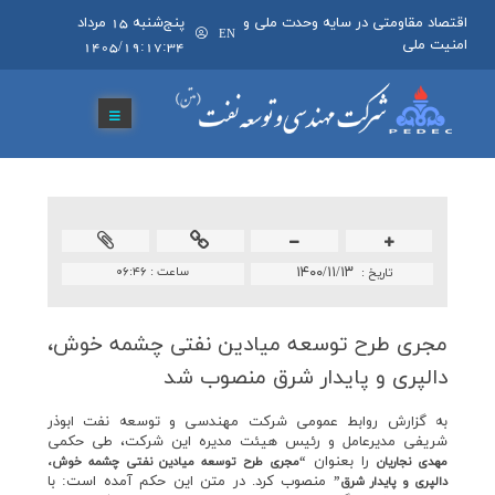
اقتصاد مقاومتی در سایه وحدت ملی و
پنج‌شنبه 15 مرداد
EN
امنیت ملی
1405/19:17:34
۱۴۰۰/۱۱/۱۳
ساعت :
۰۶:۴۶
تاريخ :
مجری طرح توسعه میادین نفتی چشمه خوش،
دالپری و پایدار شرق منصوب شد
به گزارش روابط عمومي شرکت مهندسي و توسعه نفت ابوذر
شريفي مديرعامل و رئيس هيئت مديره اين شرکت، طي حکمي
را بعنوان
مهدي نجاريان
“مجري طرح توسعه ميادين نفتي چشمه خوش،
منصوب کرد. در متن اين حکم آمده است: با
دالپري و پايدار شرق”