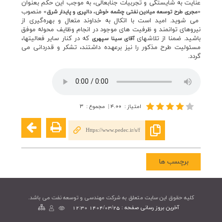
عنايت به شايستگي و تجربيات جنابعالي، به موجب اين حکم بعنوان
منصوب
«
مجري طرح توسعه ميادين نفتي چشمه خوش، دالپري و پايدار شرق»
مي شويد. اميد است با اتکال به خداوند متعال و بهره‌گيري از
نيروهاي توانمند و ظرفيت هاي موجود در انجام وظايف محوله موفق
باشيد. ضمنا از تلاشهاي
که در کنار ساير فعاليتها،
آقاي سينا سپهري
مسئوليت طرح مذكور را نيز برعهده داشتند، تشکر و قدرداني مي
گردد.
امتیاز
:
۴.۰۰
|
مجموع
:
۳
Https://www.pedec.ir/s/f
برچسب ها
کليه حقوق اين سايت متعلق به شرکت مهندسی و توسعه نفت می باشد.
آخرین بروز رسانی صفحه : 1404/03/25 12:30