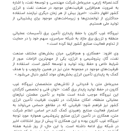
کند.نصراله زارعی، مدیرعامل شرکت مهندسی و توسعه نفت، با اشاره
به ضرورت هم‌افزایی ظرفیت‌های موجود در صنعت نفت و انرژی
کشور اظهار داشت: «امروز بیش از هر زمان دیگری نیازمند استفاده
حداکثری از توانمندی‌ها و زیرساخت‌های موجود برای پشتیبانی از
تولید ملی هستیم.
نیروگاه غرب کارون با حفظ پایداری تأمین برق تأسیسات عملیاتی
منطقه و تزریق برق مازاد به شبکه سراسری، سهم خود را در حمایت
از تداوم فعالیت صنایع کشور ایفا کرده است.»
وی افزود: «همکاری و هم‌افزایی میان بخش‌های مختلف صنعت
نفت، گاز، پتروشیمی و انرژی، یکی از مهم‌ترین الزامات عبور از
شرایط خاص و حفظ روند تولید و توسعه کشور است. استفاده از
ظرفیت‌های موجود در مجموعه متن نیز در همین چارچوب و با هدف
کمک به پایداری تأمین انرژی بخش‌های مولد کشور دنبال می‌شود.»
مدیرعامل متن با قدردانی از تلاش‌های متخصصان نیروگاه غرب
کارون در حفظ تولید پایدار برق گفت: «توان فنی و تخصصی کارکنان
این نیروگاه موجب شده است علاوه بر تأمین مطمئن نیازهای
عملیاتی منطقه، امکان مشارکت در تقویت ظرفیت تأمین انرژی
کشور نیز فراهم شود؛ ظرفیتی که در مقاطع حساس می‌تواند به
استمرار فعالیت صنایع راهبردی کمک کند.»بر اساس اعلام شرکت
متن، همکاری در تأمین انرژی صنایع پتروشیمی همواره مورد توجه
نیروگاه غرب کارون بوده و این همکاری تا پیش از بروز اختلالات اخیر
در شبکه برق ادامه داشته است. با این حال، از روز شنبه هفته