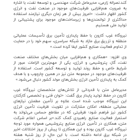
کند.نصراله زارعی، مدیرعامل شرکت مهندسی و توسعه نفت، با اشاره
به ضرورت هم‌افزایی ظرفیت‌های موجود در صنعت نفت و انرژی
کشور اظهار داشت: «امروز بیش از هر زمان دیگری نیازمند استفاده
حداکثری از توانمندی‌ها و زیرساخت‌های موجود برای پشتیبانی از
تولید ملی هستیم.
نیروگاه غرب کارون با حفظ پایداری تأمین برق تأسیسات عملیاتی
منطقه و تزریق برق مازاد به شبکه سراسری، سهم خود را در حمایت
از تداوم فعالیت صنایع کشور ایفا کرده است.»
وی افزود: «همکاری و هم‌افزایی میان بخش‌های مختلف صنعت
نفت، گاز، پتروشیمی و انرژی، یکی از مهم‌ترین الزامات عبور از
شرایط خاص و حفظ روند تولید و توسعه کشور است. استفاده از
ظرفیت‌های موجود در مجموعه متن نیز در همین چارچوب و با هدف
کمک به پایداری تأمین انرژی بخش‌های مولد کشور دنبال می‌شود.»
مدیرعامل متن با قدردانی از تلاش‌های متخصصان نیروگاه غرب
کارون در حفظ تولید پایدار برق گفت: «توان فنی و تخصصی کارکنان
این نیروگاه موجب شده است علاوه بر تأمین مطمئن نیازهای
عملیاتی منطقه، امکان مشارکت در تقویت ظرفیت تأمین انرژی
کشور نیز فراهم شود؛ ظرفیتی که در مقاطع حساس می‌تواند به
استمرار فعالیت صنایع راهبردی کمک کند.»بر اساس اعلام شرکت
متن، همکاری در تأمین انرژی صنایع پتروشیمی همواره مورد توجه
نیروگاه غرب کارون بوده و این همکاری تا پیش از بروز اختلالات اخیر
در شبکه برق ادامه داشته است. با این حال، از روز شنبه هفته