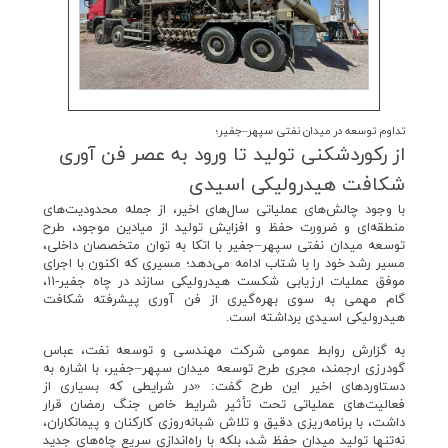
تداوم توسعه در میدان نفتی سپهر–جفیر؛
از ركوردشكنی تولید تا ورود به عصر فن آوری
شكافت هیدرولیكی اسیدی
با وجود چالش‌های عملیاتی سال‌های اخیر، از جمله محدودیت‌های
منطقه‌ای و ضرورت حفظ و افزایش تولید از میادین موجود، طرح
توسعه میدان نفتی سپهر–جفیر با اتکا به توان متخصصان داخلی،
مسیر رشد خود را با شتاب ادامه می‌دهد؛ مسیری که اکنون با اجرای
موفق عملیات ارزیابی شکست هیدرولیکی سازند در چاه جفیر-۱۱،
گام مهمی به سوی بهره‌گیری از فن آوری پیشرفته شکافت
هیدرولیکی اسیدی برداشته است.
به گزارش روابط عمومی شرکت مهندسی و توسعه نفت، عباس
گودرزی ارجمند، مجری طرح توسعه میدان سپهر–جفیر، با اشاره به
دستاوردهای اخیر این طرح گفت: «در شرایطی که بسیاری از
فعالیت‌های عملیاتی تحت تأثیر شرایط خاص جنگ رمضان قرار
داشت، با برنامه‌ریزی دقیق و تلاش شبانه‌روزی کارکنان و پیمانکاران،
نه‌تنها تولید میدان حفظ شد، بلکه با راه‌اندازی سریع چاه‌های جدید