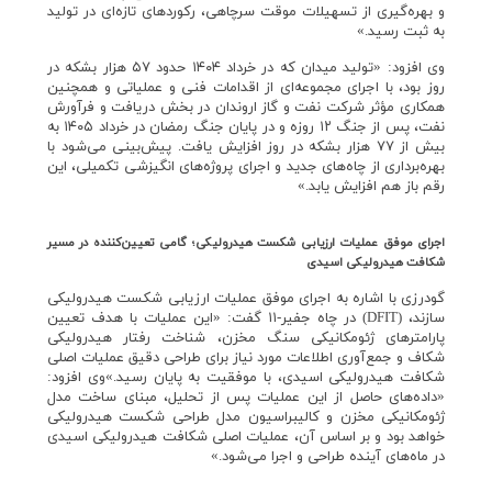
و بهره‌گیری از تسهیلات موقت سرچاهی، رکوردهای تازه‌ای در تولید
به ثبت رسید.»
وی افزود: «تولید میدان که در خرداد ۱۴۰۴ حدود ۵۷ هزار بشکه در
روز بود، با اجرای مجموعه‌ای از اقدامات فنی و عملیاتی و همچنین
همکاری مؤثر شرکت نفت و گاز اروندان در بخش دریافت و فرآورش
نفت، پس از جنگ ۱۲ روزه و در پایان جنگ رمضان در خرداد ۱۴۰۵ به
بیش از ۷۷ هزار بشکه در روز افزایش یافت. پیش‌بینی می‌شود با
بهره‌برداری از چاه‌های جدید و اجرای پروژه‌های انگیزشی تکمیلی، این
رقم باز هم افزایش یابد.»
اجرای موفق عملیات ارزیابی شکست هیدرولیکی؛ گامی تعیین‌کننده در مسیر
شکافت هیدرولیکی اسیدی
گودرزی با اشاره به اجرای موفق عملیات ارزیابی شکست هیدرولیکی
سازند، (DFIT) در چاه جفیر-۱۱ گفت: «این عملیات با هدف تعیین
پارامترهای ژئومکانیکی سنگ مخزن، شناخت رفتار هیدرولیکی
شکاف و جمع‌آوری اطلاعات مورد نیاز برای طراحی دقیق عملیات اصلی
شکافت هیدرولیکی اسیدی، با موفقیت به پایان رسید.»وی افزود:
«داده‌های حاصل از این عملیات پس از تحلیل، مبنای ساخت مدل
ژئومکانیکی مخزن و کالیبراسیون مدل طراحی شکست هیدرولیکی
خواهد بود و بر اساس آن، عملیات اصلی شکافت هیدرولیکی اسیدی
در ماه‌های آینده طراحی و اجرا می‌شود.»