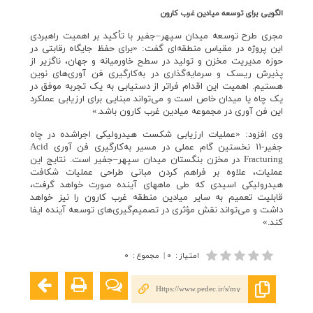
الگویی برای توسعه میادین غرب کارون
مجری طرح توسعه میدان سپهر–جفیر با تأکید بر اهمیت راهبردی
این پروژه در مقیاس منطقه‌ای گفت: «برای حفظ جایگاه رقابتی در
حوزه مدیریت مخزن و تولید در سطح خاورمیانه و جهان، ناگزیر از
پذیرش ریسک و سرمایه‌گذاری در به‌کارگیری فن آوری‌های نوین
هستیم. اهمیت این اقدام فراتر از دستیابی به یک تجربه موفق در
یک چاه یا میدان خاص است و می‌تواند مبنایی برای ارزیابی عملکرد
این فن آوری در مجموعه میادین غرب کارون باشد.»
وی افزود: «عملیات ارزیابی شکست هیدرولیکی اجراشده در چاه
جفیر-۱۱ نخستین گام عملی در مسیر به‌کارگیری فن آوری Acid
Fracturing در مخزن بنگستان میدان سپهر–جفیر است. نتایج این
عملیات، علاوه بر فراهم کردن مبانی طراحی عملیات شکافت
هیدرولیکی اسیدی که طی ماههای آینده صورت خواهد گرفت،
قابلیت تعمیم به سایر میادین منطقه غرب کارون را نیز خواهد
داشت و می‌تواند نقش مؤثری در تصمیم‌گیری‌های توسعه‌ آینده ایفا
کند.»
امتیاز
:
۰
|
مجموع
:
۰
Https://www.pedec.ir/s/m7