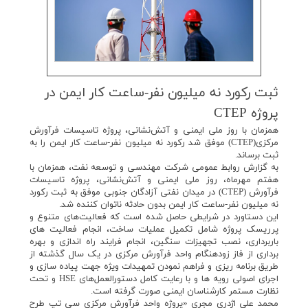
ثبت ركورد نه میلیون نفر-ساعت كار ایمن در
پروژه CTEP
همزمان با روز ملی ایمنی و آتش‌نشانی، پروژه تاسيسات فرآورش
مرکزی(CTEP) موفق شد رکورد نه میلیون نفر-ساعت کار ایمن را به
ثبت برساند.
به گزارش روابط عمومی شرکت مهندسی و توسعه نفت، همزمان با
هفتم مهرماه، روز ملی ایمنی و آتش‌نشانی، پروژه تاسيسات
فرآورش (CTEP) در میدان نفتی آزادگان جنوبی موفق به ثبت رکورد
نه میلیون نفر-ساعت کار ایمن بدون حادثه ناتوان كننده شد.
این دستاورد در شرایطی حاصل شده است که فعالیت‌های متنوع و
پرریسک پروژه شامل تكميل عملیات ساخت‌، انجام فعاليت های
باربرداری، نصب تجهیزات سنگین، انجام فرايند راه اندازی و بهره
برداری از فاز زودهنگام واحد فرآورش مركزی در یک سال گذشته از
طريق برنامه ريزی و فراهم نمودن تمهيدات وي‍ژه جهت پياده سازی و
اجرای اصولی رويه ها و با رعایت کامل دستورالعمل‌های HSE و تحت
نظارت مستمر کارشناسان ایمنی صورت گرفته است.
محمد علی اژدری مجری «پروژه واحد فرآورش مرکزی سی تپ طرح