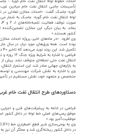
احداث خطوط لوله انتقال نفت خام گوره – جاس
تأسیسات جانبی انتقال نفت خام میادین غرب ک
لوله انتقال نفت خام گوره- جاسک به شمار می‌رو
صور
بماند. به بیان دیگر، این مخازن تضمین‌کننده
کشور هستند.»
بوده است. همه ورق‌های مورد نیاز، در سال جا
تکمیل شد. این روند نوید می‌دهد که تاخیر ۴۰ درصدی سال گذشته جبران شود و پروژه تا پایان سال جاری به مرحله تحویل موقت برسد.»
فیاضی با اش
به بازارهای جهانی صادر شد. این استمرار انتقال،
وی با اشاره به نقش شرکت مهندسی و توسعه نفت
متخصص و متعهد خود، نقش مستقیم در تأمین خورا
دستاوردهای طرح انتقال نفت خام غرب
فیاضی در ادامه به پیشرفت‌های فنی و اجرایی 
موفقیت‌آمیز بود.»
در داخل کشور ریخته‌گری شد و عملگر آن نیز به 