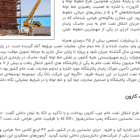
ک و پایانه مکران، همچنین طرح خطوط لوله و
ارون»، با اشاره به اهمیت راهبردی خط لوله
گوره–جاسک گفت: «احداث مخازن تعادلی در تلمبه‌خانه‌های ۳ و ۵ از بخش‌های حیاتی خطوط
د. این مخازن به‌گونه‌ای طراحی شده‌اند که در
ت توقف فعالیت تلمبه‌خانه‌های ۱، ۲ و ۴، جریان انتقال نفت خام به بندر جاسک پایدار
 امنیت انرژی در یکی از مهم‌ترین خطوط نفتی
وی افزود: «در ماه‌های اخیر، پروژه احداث مخازن با پیشرفت تجمعی بیش از ۲۵ درصدی همراه
ری وارد سایت شده و از ماه دوم سال، عملیات نصب ورق‌ها آغاز گردیده است. در 
اره به شرایط ویژه جنگ ۱۲ روزه و تجاوزات رژیم صهیونیستی علیه کشور، بر نقش خط لوله گوره–جاسک در پا
انتقال
 ضامن تأمین خوراک پایدار پالایشگاه مورد اشاره و تداوم صادرات نفت خام کشور بود.»
 (متن) در این زمینه افزود: «اگرچه این شرکت ذاتاً یک مجموعه توسعه‌ای است،
ک پالایشگاه و استمرار صادرات ایفا کرد و خط لوله را در شرایط عملیاتی نگاه دا
 کارون
طرح انتقال نفت خام غرب کارون پرداخت و با تأکید بر اتکا به توان داخلی گفت: 
موفق پمپ‌های اصلی خط لوله در داخل کشور است. نخستین دستگاه پمپ سانتریفی
دست یکی از شرکت‌های دانش‌بنیان داخلی تولید گردید. آزمون‌های عملکردی این تجهی