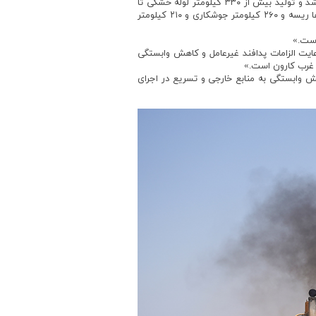
فیاضی سپس درباره پیشرفت بخش‌های مختلف پروژه توضیح داد: « همه ورق‌ها و لوله‌های مورد نیاز پروژه در داخل کشور ساخته شد و تولید بیش از ۳۳۰ کیلومتر لوله خشکی تا
شهریورماه به پایان رسید و تاکنون ۲۸۷ کیلومتر لوله پوشش شده وارد سایت گردیده است که از این میزان ۲۸۵ کیلومتر از لوله ها ریسه و ۲۶۰ کیلومتر جوشکاری و ۲۱۰ کیلومتر
یت الزامات پدافند غیرعامل و کاهش وابستگی
ه غرب کارون است.»
ش وابستگی به منابع خارجی و تسریع در اجرای