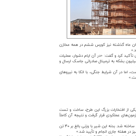
پایان ماه گذشته نیز کورس ششم در همه مخازن
یداری انرژی تأکید کرد و گفت: «در آن ایام دشوار، عملیات
 نفت حتی لحظه‌ای متوقف نشد. بیش از ۶۵ میلیون بشکه نفت خام به یکی از پالایشگاه های کشور انتقال یافت و بیش از ۷ میلیون بشکه به ترمینال صادراتی جاسک ارسال و
 اما در آن شرایط جنگی، با اتکا به نیروهای
شت.»
«یکی از افتخارات بزرگ این طرح، ساخت و تست
وژ BB1 که با ظرفیت خاص طراحی شد، تحت آزمون‌های عملکردی قرار گرفت و نتیجه آن کاملاً
وی به بومی‌سازی شیر قطع اضطراری خط (LBV) نیز اشاره کرد و افزود: «برای نخستین بار در کشور، شیر ۴۲ اینچ کلاس ۹۰۰ طراحی و ساخته شد. بدنه این شیر با وزنی بالغ بر ۴۰ تن
ز در هفته جاری انجام و تأیید شد.»