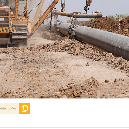
edec.ir/s/ke