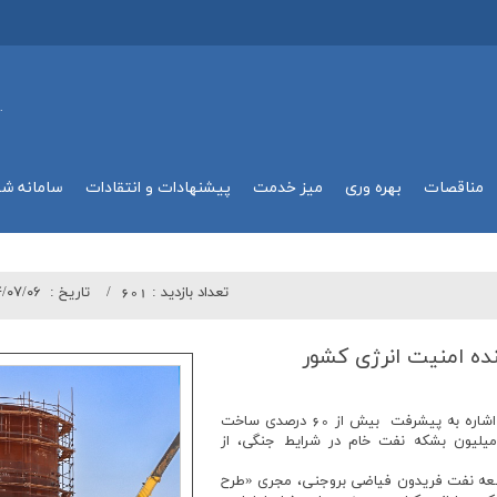
.
مناقصات
بهره وري
میز خدمت
پیشنهادات و انتقادات
سامانه ش
تعداد بازدید :
601
تاريخ :
/۰۷/۰۶
ده امنیت انرژی كشور
مجری طرح های گوره–جاسک و غرب کارون، با اشاره به پیشرفت بیش از 60 درصدی ساخت
زن تعادلی و استمرار انتقال بیش از ۷۲ میلیون بشکه نفت خام در شرایط جنگی، از
عه نفت فریدون فیاضی بروجنی، مجری «طرح