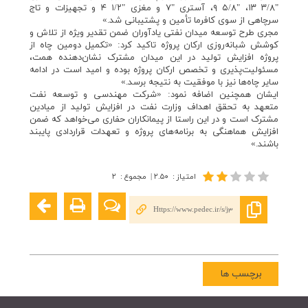
"۳/۸ ۱۳، "۵/۸ ۹، آستری "۷ و مغزی "۱/۲ ۴ و تجهیزات و تاج
سرچاهی از سوی کافرما تأمین و پشتیبانی شد.»
مجری طرح توسعه میدان نفتی یادآوران ضمن تقدیر ویژه از تلاش و
کوشش شبانه‌روزی ارکان پروژه تاکید کرد: «تکمیل دومین چاه از
پروژه افزایش تولید در این میدان مشترک نشان‌دهنده همت،
مسئولیت‌پذیری و تخصص ارکان پروژه بوده و امید است در ادامه
سایر چاه‌ها نیز با موفقیت به نتیجه برسد.»
ایشان همچنین اضافه نمود: «شرکت مهندسی و توسعه نفت
متعهد به تحقق اهداف وزارت نفت در افزایش تولید از میادین
مشترک است و در این راستا از پیمانکاران حفاری می‌خواهد که ضمن
افزایش هماهنگی به برنامه‌های پروژه و تعهدات قراردادی پایبند
باشند.»
امتیاز
:
۲.۵۰
|
مجموع
:
۲
Https://www.pedec.ir/s/j3
برچسب ها