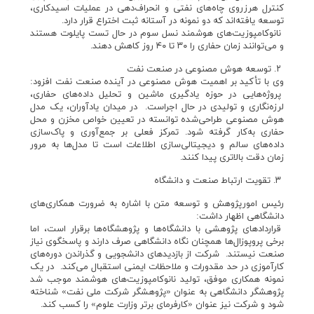
کنترل هرزروی چاه‌های نفتی و انحراف‌دهی در عملیات اسیدکاری،
توسعه یافته‌اند که دو نمونه در آستانه ثبت اختراع قرار دارد.
نانوکامپوزیت‌های هوشمند نسل سوم در حال تست پایلوت هستند
و می‌توانند زمان حفاری را ۳۰ تا ۴۰ روز کاهش دهند.
۲. توسعه هوش مصنوعی در صنعت نفت
وی با تأکید بر اهمیت هوش مصنوعی در آینده صنعت نفت افزود:
پروژه‌هایی در حوزه یادگیری ماشین و تحلیل داده‌های حفاری،
لرزه‌نگاری و تولیدی در حال اجراست. در میدان یادآوران، یک مدل
هوش مصنوعی طراحی‌شده توانسته در تعیین خواص مخزن و محل
حفاری به‌کار گرفته شود. تمرکز فعلی بر جمع‌آوری و پاک‌سازی
داده‌های سالم و دیجیتالی‌سازی اطلاعات است تا مدل‌ها به مرور
زمان دقت بالاتری پیدا کنند.
۳. تقویت ارتباط صنعت و دانشگاه
رئیس امورپژوهش و توسعه متن با اشاره به ضرورت همکاری‌های
دانشگاهی اظهار داشت:
قراردادهای پژوهشی با دانشگاه‌ها و پژوهشگاه‌ها برقرار است، اما
برخی پروپوزال‌ها همچنان نگاه دانشگاهی صرف دارند و پاسخگوی نیاز
صنعت نیستند. شرکت از بازدیدهای دانشجویی و گذراندن دوره‌های
کارآموزی در حد مقدورات و ملاحظات ایمنی استقبال می‌کند. در یک
نمونه همکاری موفق، تولید نانوکامپوزیت‌های هوشمند موجب شد
پژوهشگر دانشگاهی به عنوان «پژوهشگر شرکت ملی نفت» شناخته
شود و شرکت نیز عنوان «کارفرمای برتر وزارت علوم» را کسب کند.