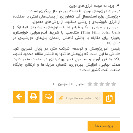
۴. ورود به عرصه انرژی‌های نوین
در حوزه انرژی‌های نوین، اقدامات زیر در حال پیگیری است:
- پژوهش برای استحصال آب کشاورزی از پساب‌های نفتی با استفاده
از انرژی خورشیدی و روشی متفاوت از روش‌های معمول.
- بررسی و طراحی میکرو فیلم ها یا سلول‌های خورشیدی لایه‌نازک (
Thin Film Solar Cells) متناسب با شرایط آب‌وهوایی خوزستان،
به‌ویژه برای مقابله با چالش کاهش راندمان پنل‌های خورشیدی در
دمای بالا.
رئیس امورپژوهش و توسعه شرکت متن در پایان تصریح کرد:
«تلاش ما این است که پژوهش‌ها تنها به انتشار مقاله محدود نشود،
بلکه به فن آوری و محصول قابل بهره‌برداری در صنعت منجر شود.
هدف نهایی، افزایش بهره‌وری، کاهش هزینه‌ها و ارتقای جایگاه
صنعت نفت کشور است.»
امتیاز
:
۰
|
مجموع
:
۰
Https://www.pedec.ir/s/jF
برچسب ها