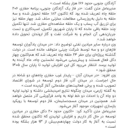
آزادگان جنوبی حدود ۱۶۶ هزار بشکه است.»
مدیرعامل متن گفت: «در فاز یک آزادگان جنوبی، برنامه حفاری ۲۰۶
حلقه چاه تعریف شده بود که تاکنون ۱۸۲ حلقه تحویل شده و سه
حلقه به دلیل به‌روزرسانی مطالعات مخزنی حذف شد. چهار حلقه نیز
برای تزریق آب پساب و یک حلقه مشاهده‌ای حفاری شد. تنها تکمیل
چند حلقه باقی مانده که تا پایان شهریور تکمیل، اسیدکاری و تست
جریان‌دهی آن انجام و به شرکت نفت و گاز اروندان تحویل داده
خواهد شد.»
وی درباره سایر میادین نفتی توضیح داد: «در میدان یادآوران توسعه
فازهای دو و سه توسط شرکت چینی متوقف مانده است. در دولت
گذشته پروژه‌ای برای حفر ۲۴ حلقه چاه تعریف شد که هم‌اکنون چهار
دکل فعال هستند و پیش‌بینی می‌شود نخستین چاه، ماه آینده به
تولید برسد. انتظار می‌رود کل این افزایش تولید تا پایان سال ۱۴۰۵
محقق شود.»
وی افزود: «در میدان آبان – پایدار غرب حفاری چاه‌های دو شاخه در
حال اجراست. در میدان آذر، فاز دوم توسعه در شورای اقتصاد
تصویب شده و برخی فعالیت‌های مقدماتی آغاز گردیده است.»
به گفته زارعی، میدان چنگوله نتایج امیدبخشی داشته و تولید اولیه
دو چاه آن با احداث دو خط لوله به واحد فرآورشی آذر متصل خواهد
شد. همچنین در میدان مسجدسلیمان، فاز دوم توسعه با رویکرد
بازسازی تجهیزات موجود آغاز می‌شود.
مدیرعامل متن تأکید کرد: «اکنون حدود ۲۰ دکل حفاری در میادین
توسعه در حال کار داریم و افزایش تولیدی که تاکنون محقق شده
نسبت به آغاز به کار دولت چهاردهم،بیش از ۹۳ هزار بشکه بوده
است.»