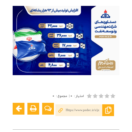
امتیاز
:
۰
|
مجموع
:
۰
Https://www.pedec.ir/s/jz