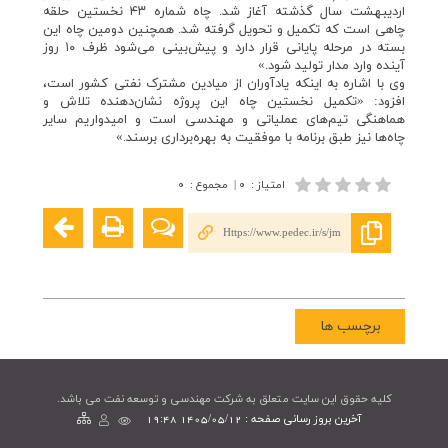
اردیبهشت سال گذشته آغاز شد. چاه شماره ۴۳ نخستین حلقه
چاهی است که تکمیل و تحویل گرفته شد. همچنین دومین چاه این
بسته در مرحله پایانی قرار دارد و پیش‌بینی می‌شود ظرف ۱۰ روز
آینده وارد مدار تولید شود.»
وی با اشاره به اینکه یادآوران از میادین مشترک نفتی کشور است،
افزود: «تکمیل نخستین چاه این پروژه نشان‌دهنده تلاش و
هماهنگی تیم‌های عملیاتی و مهندسی است و امیدواریم سایر
چاه‌ها نیز طبق برنامه با موفقیت به بهره‌برداری برسند.»
امتیاز
:
۰
|
مجموع
:
۰
Https://www.pedec.ir/s/jm
برچسب ها
کليه حقوق اين سايت متعلق به شرکت مهندسی و توسعه نفت می باشد.
آخرین بروز رسانی صفحه : 1405/05/12 19:48