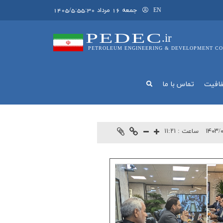
جمعه 16 مرداد 1405/5:55:30
EN
PEDEC
.ir
PETROLEUM ENGINEERING & DEVELOPMENT CO
فافيت
تماس با ما
۱۴۰۳/
ساعت :
۱۱:۲۱