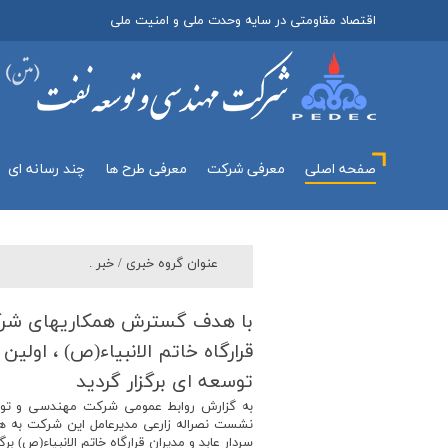
اقتصاد مقاومتی در سایه وحدت ملی و امنیت ملی
صفحه اصلی
معرفي شركت
معرفی طرح ها
چند رسانه اي
عنوان گروه خبري /
خبر .
با هدف گسترش همكاریهای شر
قرارگاه خاتم الانبیاء(ص) ، او
توسعه ای برگزار گردید
نشست نصراله زارعی مدیرعامل این شرکت به هم
سردار عابد و مدیران قرارگاه خاتم الانبیاء(ص) برگز