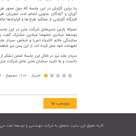
بنا براین گزارش در این جلسه که حول محور ط
آوران و آزادگان جنوبی انجام شد، مجریان 
قرارگاه گزارشی از عملکرد طرح ها و قراردادها ارائه
نصراله زارعی مدیرعامل شرکت متن در این جلس
توسعه میادین خصوصا میادین مشترک گفت و افزو
سازندگی خاتم الانبیاء (ص) و شخص سردار عاب
تعهدات خود عمل کرده اند، از این پس نیز شاه
سردار عابد نیز در خلال این جلسه ضمن تشکر از
دانست و به تایید سخنان مدیر عامل شرکت مت
امتیاز
:
۱.۰۰
|
مجموع
:
۱
برچسب ها
کليه حقوق اين سايت متعلق به شرکت مهندسی و توسعه نفت می 