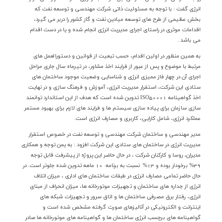
انرژي گفت : با توجه به مسئولیت ذاتی شرکت مهندسی و توسعه نفت که
بخش عظیمی از طرح های توسعه میادین نفت و گاز کشور را دربر می گیرد،
اقدامات موثری در راستای اجرای مدیریت انرژی انجام شده و یا در دست اقدام
مي باشد .
به همين منظور در اولین اقدام، حسب تبعیت از قوانین و دستورالعمل های
مرتبط با موضوع و پس از عبور از فرایند اخذ مشاور، در تیرماه سال جاری مراحل
اجرای آن در چهار فاز ممیزی انرژی و شناسایی وضعیت موجود ساختمان هاي
ستادي این شرکت، استقرار مدیریت انرژی، آموزش و فرهنگ سازی و در نهایت
اخذ گواهینامه
ISO50001
تدوین شده است كه هدف از این استاندارد توانمند
سازی سازمان برای پیاده سازی سیستم ها و فرایند های لازم برای بهبود مستمر
عملکرد انرژی، شامل کارایی، کاربری و مصارف انرژی است.
مدير مهندسي و ساختمان شرکت مهندسی و توسعه نفت در خصوص استقرار
مديريت انرژي در ساختمان هاي ستادي اين شركت افزود : به یمن توجه و همکاری
مدیران، روسا و کارکنان شرکت ، در حال حاضر اين پروژه از پیشرفت قابل توجه
39% برخودار بوده و 13% نسبت به برنامه 10 ماهه تدوين شده جلوتر است. در
حال حاضر تمامی مصارف انرژی در طبقات ساختمان هاي اداري ، میزان اتلاف
انرژی از جداره های ساختمان و تجهیزات موتورخانه ها، میزان انحراف از مبنای
انرژی، رفتار برق مصرفی ساختمان ها و اتاق سرور و تجهیزات شبکه های
اینترانت و الکترونیکی در آنالیزهای صورت گرفته مشخص شده است و
گواهینامه های برچسب انرژی ساختمان ها و گواهینامه های موتورخانه ها صادر