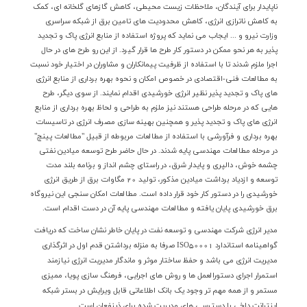
ناپایدار برای آیندگان، ملاحظات زیست محیطی، کاهش گازهای گلخانه ای، کمک
به کاهش ناترازی انرژی، کاهش محدودیت های تامین برق از شبکه سراسری
وزارت نیرو و ... ایجاب می نماید که پروژه استفاده از منابع انرژی پاک و تجدید
پذیر به هر نحو ممکن در دستور کار طرح ها قرار گیرد. از این رو طرح های در حال
اجرا ملزم شدند تا با استفاده از ظرفیت پیمانکاران و مشاوران در اختیار خود نسبت
به مطالعات فنی-اقتصادی در خصوص امکان و نحوه بهره برداری از منابع انرژی
های پاک و تجدید پذیر نظیر انرژی خورشیدی اقدام نمایند. از سوی دیگر، طرح
هایی که در مرحله طراحی هستند نیز ملزم به طراحی و لحاظ بهره برداری از منابع
انرژی های پاک و تجدید پذیر و همچنین بهینه سازی مصرف انرژی در تاسیسات
بهره برداری و فرآورشی با استفاده از مطالعات مربوطه از قبیل "مطالعات پینچ"
در مرحله مطالعات مهندسی پایه شدند. در حال حاضر طرح توسعه میادین نفتی
چشمه خوش، دالپری و پایدار شرق، در راستای چشم انداز و برنامه بلند مدت
توسعه و ازدیاد برداشت میادین مذکور، تولید 20 مگاوات برق از طریق انرژی
خورشیدی را در دستور کار خود قرار داده است. مطالعات امکان سنجی این نیروگاه
برق خورشیدی پایان یافته و مطالعات مهندسی پایه آن در دست اقدام است.
مدير انرژی شركت مهندسي و توسعه نفت در پايان خاطر نشان ساخت كه دريافت
گواهينامه استاندارد
ISO50001
صرفا به منزله برداشتن قدم اول در اثرگذاري
مديريت انرژي مي باشد و حفظ ساختار موثر و ماندگار مديريت انرژي نيازمند
استمرار اجراي دستورالعمل ها و روش های اجرایی، فرهنگ سازی پویا، ممیزی
مستمر و از همه مهم تر وجود یک بانک اطلاعاتی قابل ویرایش در بستر شبکه
اینترانت داخی با دسترسی های مدیریت شده برای ذینفعان است.