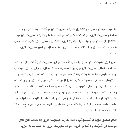
گرديده است.
منصور مويد در خصوص تشكيل كميته مديريت انرژي گفت : به منظور ایجاد
ساختار مدیریت انرژی در شرکت، کمیته ای تحت عنوان کمیته مدیریت انرژی،
متشکل از مسئولین مرتبط با موضوع انرژی تشکیل و مدیر انرژی شرکت منصوب
شده است. مطابق با استانداردها ، بالاترین مقام سازمان راهبر مدیریت انرژی
است.
مدير انرژی شركت متن در زمينه فرهنگ سازي اين مديريت نيز گفت : از آنجا که
اهداف متعالی مدیریت انرژی بدون توجه به فرهنگ سازی و جاری سازی مواهب
آن در سطوح مختلف شرکت به نتیجه نخواهد رسید، استفاده از ظرفیت ها و
بسترهای فرهنگی موجود در شرکت نیز از دید ساختار مدیریت انرژی پنهان نمانده
است. برگزاری دوره هاي آموزشی برای گروه های هدف مرتبط، از اقدامات پیش
رو است كه از مهمترین اين دوره ها می توان به دوره مدیریت انرژی برای مدیران
اشاره كرد. از ديگر اقدامات فرهنگي نيز مي توان استفاده از ظرفيت و ابزارهاي
واحد روابط عمومي از قبيل شبكه هاي اجتماعي ، اتوماسيون اداري و چاپ و نشر
كتاب و پوستر را نام برد.
سام منصور مويد از گستردگي دامنه نظارت مديريت انرژي به سمت طرح هاي
توسعه اي شركت ياد كرد و افزود : توجه مدیریت انرژی به حفظ منابع انرژی