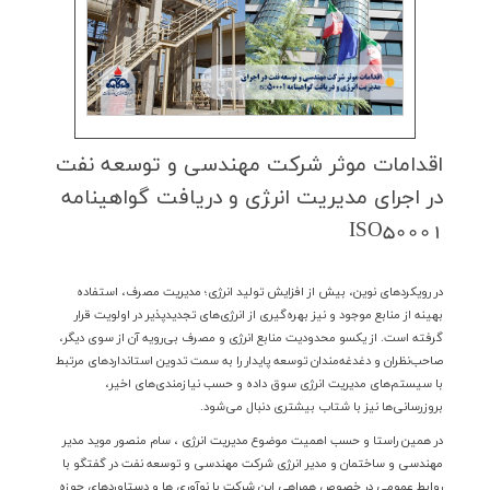
اقدامات موثر شركت مهندسی و توسعه نفت
در اجرای مدیریت انر‍ژی و دریافت گواهینامه
ISO50001
در رويكردهاي نوين، بيش از افزايش توليد انرژي؛ مديريت مصرف، استفاده
بهينه از منابع موجود و نيز بهره‌گيري از انرژي‌هاي تجديدپذير در اولويت قرار
گرفته است. از يكسو محدودیت منابع انرژی و مصرف بی‌رویه آن از سوي ديگر،
صاحب‌نظران و دغدغه‌مندان توسعه پايدار را به سمت تدوین استانداردهای مرتبط
با سیستم‌های مدیریت انرژی سوق داده و حسب نیازمندی‌های اخیر،
بروزرسانی‌ها نیز با شتاب بيشتري دنبال مي‌شود.
در همين راستا و حسب اهميت موضوع مديريت انرژي ، سام منصور مويد مدير
مهندسي و ساختمان و مدیر انرژی شرکت مهندسی و توسعه نفت در گفتگو با
روابط عمومي در خصوص همراهي اين شركت با نوآوري ها و دستاوردهاي حوزه