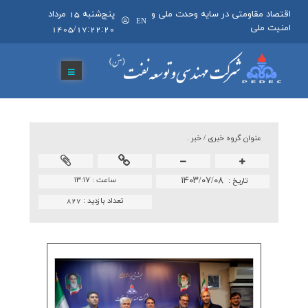
اقتصاد مقاومتی در سایه وحدت ملی و
پنج‌شنبه 15 مرداد
EN
امنیت ملی
1405/17:22:20
عنوان گروه خبري /
خبر .
۱۴۰۳/۰۷/۰۸
ساعت :
۱۳:۱۷
تاريخ :
تعداد بازدید :
827