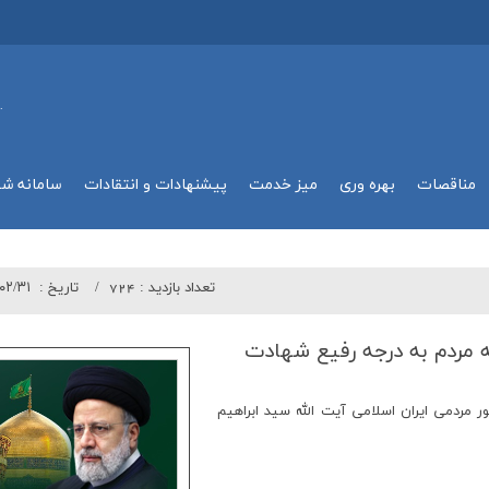
.
مناقصات
بهره وري
میز خدمت
پیشنهادات و انتقادات
سامانه ش
تعداد بازدید :
724
تاريخ :
۰۲/۳۱
ه مردم به درجه رفیع شهادت
ر مردمي ايران اسلامي آيت الله سيد ابراهيم