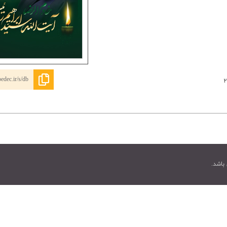
edec.ir/s/db
۲
باشد.