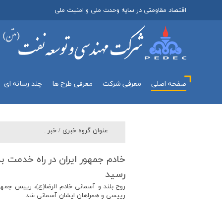
اقتصاد مقاومتی در سایه وحدت ملی و امنیت ملی
صفحه اصلی
معرفي شركت
معرفی طرح ها
چند رسانه اي
عنوان گروه خبري /
خبر .
خادم جمهور ایران در راه خدمت ب
رسید
روح بلند و آسماني خادم الرضا(ع)، رييس جمهو
رييسي و همراهان ايشان آسماني شد.