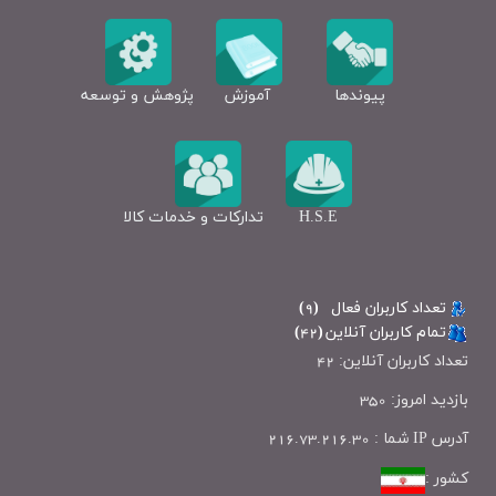
پژوهش و توسعه
پیوندها
آموزش
H.S.E
تداركات و خدمات كالا
تعداد کاربران فعال
(
9
)
تمام کاربران آنلاين
(
42
)
تعداد کاربران آنلاین:
42
بازدید امروز:
350
آدرس IP شما :
216.73.216.30
کشور :