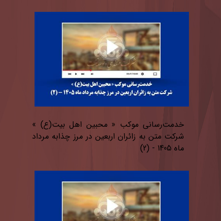
خدمت‌رسانی موكب « محبین اهل بیت(ع) »
شركت متن به زائران اربعین در مرز چذابه مرداد
ماه 1405 - (2)