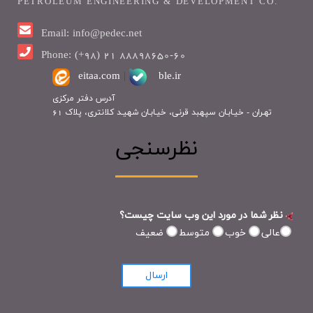
PETROLEUM ENGINEERING & DEVELOPMENT CO.
Email: info@pedec.net
Phone: (+98) 21 88898650-60
eitaa.com
|
ble.ir
آدرس دفتر مرکزی
تهـران - خیـابـان سپهبد قرنی، خیـابـان شهیـد کلانتری، پلاک 61
نظرسنجی
نظر شما در مورد این وب سایت چیست؟
عالی
خوب
متوسط
ضعیف
ارسال