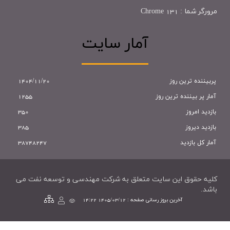
مرورگر شما :
Chrome 131
آمار سایت
پربیننده ترین روز
1404/11/20
آمار پر بيننده ترين روز
1255
بازديد امروز
350
بازديد ديروز
385
آمار کل بازدید
38748247
کليه حقوق اين سايت متعلق به شرکت مهندسی و توسعه نفت می
باشد.
آخرین بروز رسانی صفحه : 1405/03/12 14:22